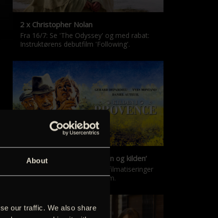
2 x Christopher Nolan
Fra 16/7: Se 'The Odyssey' og med rabat:
Instruktørens debutfilm 'Following'.
‘Kilden i Provence’ & ‘Manon og kilden’
About
De klassiske Marcel Pagnol-filmatiseringer
er tilbage i nyrestaureret form.
se our traffic. We also share