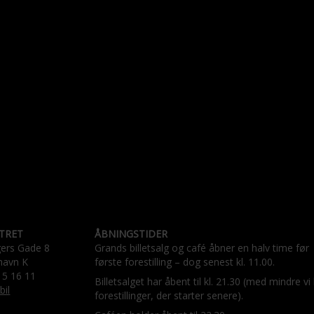
TRET
ÅBNINGSTIDER
gers Gade 8
Grands billetsalg og café åbner en halv time før
havn K
første forestilling – dog senest kl. 11.00.
15 16 11
Billetsalget har åbent til kl. 21.30 (med mindre vi
bil
forestillinger, der starter senere).