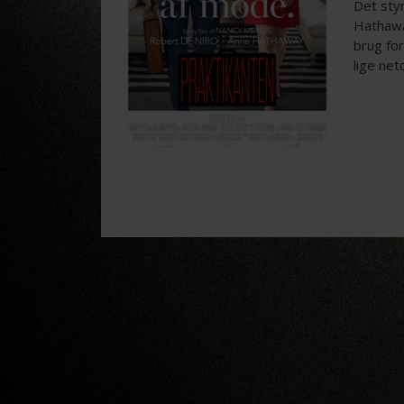
Det sty
Hathawa
brug for
lige net