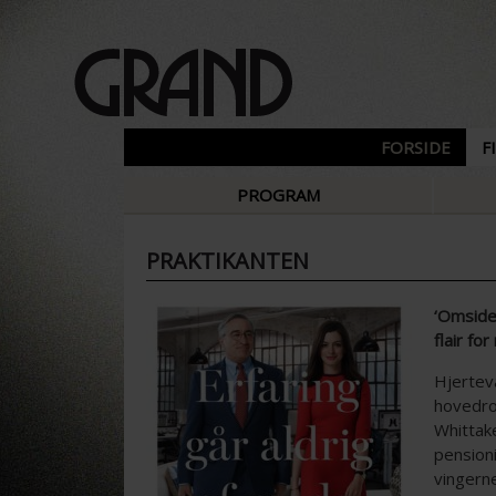
FORSIDE
F
PROGRAM
PRAKTIKANTEN
‘Omside
flair for
Hjertev
hovedro
Whittak
pensionis
vingerne