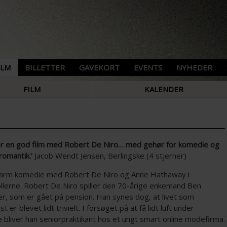
ILM
BILLETTER
GAVEKORT
EVENTS
NYHEDER
FILM
KALENDER
r en god film med Robert De Niro… med gehør for komedie og
 romantik.’
Jacob Wendt Jensen, Berlingske (4 stjerner)
arm komedie med Robert De Niro og Anne Hathaway i
llerne. Robert De Niro spiller den 70-årige enkemand Ben
er, som er gået på pension. Han synes dog, at livet som
t er blevet lidt trivielt. I forsøget på at få lidt luft under
 bliver han seniorpraktikant hos et ungt smart online modefirma.