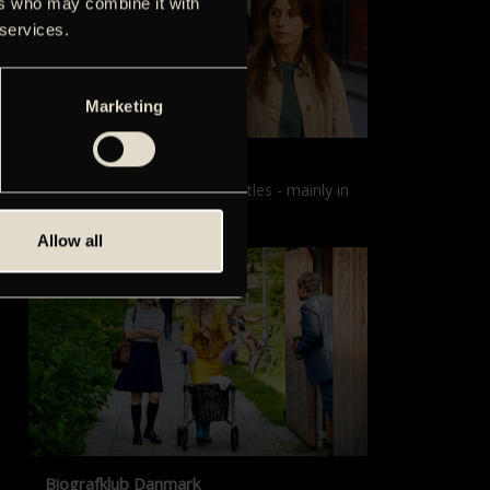
ers who may combine it with
 services.
Marketing
Films with English subtitles
Screenings with English subtitles - mainly in
our sister cinema, Gloria.
Allow all
Biografklub Danmark