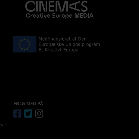
FØLG MED PÅ
 har