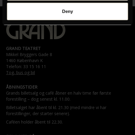
Deny
GRAND TEATRET
Mikkel Bryggers Gade 8
1460 København K
Telefon: 33 15 16 11
Tog, bus og bil
ÅBNINGSTIDER
Grands billetsalg og café åbner en halv time før første
forestilling – dog senest kl. 11.00.
Billetsalget har åbent til kl. 21.30 (med mindre vi har
forestillinger, der starter senere).
Caféen holder åbent til 22.30.