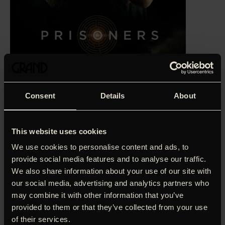
Consent
Details
About
This website uses cookies
We use cookies to personalise content and ads, to
provide social media features and to analyse our traffic.
‘Lige så godt tænkt, som den er blændende udført…
We also share information about your use of our site with
elementært neglebidende.’
Henrik Queitsch, Ekstra Bladet
our social media, advertising and analytics partners who
(5 stjerner)
may combine it with other information that you’ve
provided to them or that they’ve collected from your use
‘Infused with a poetic
of their services.
intensity that’s rare in American thrillers,’ skrev USA Today,