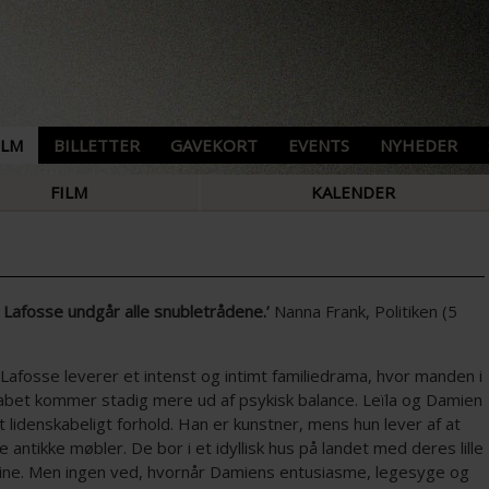
ILM
BILLETTER
GAVEKORT
EVENTS
NYHEDER
FILM
KALENDER
 Lafosse undgår alle snubletrådene.’
Nanna Frank, Politiken (5
Lafosse leverer et intenst og intimt familiedrama, hvor manden i
bet kommer stadig mere ud af psykisk balance. Leïla og Damien
et lidenskabeligt forhold. Han er kunstner, mens hun lever af at
 antikke møbler. De bor i et idyllisk hus på landet med deres lille
ine. Men ingen ved, hvornår Damiens entusiasme, legesyge og