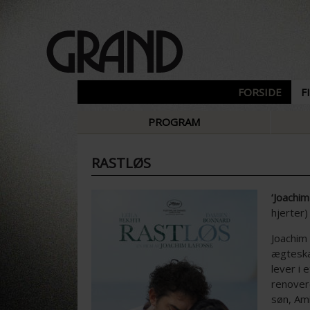
FORSIDE
F
PROGRAM
RASTLØS
‘Joachim
hjerter)
Joachim 
ægteska
lever i 
renovere
søn, Am