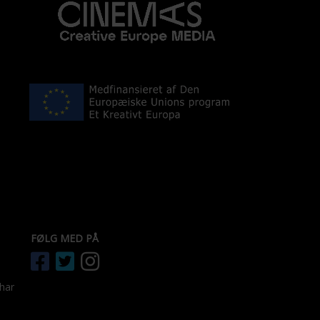
FØLG MED PÅ
 har