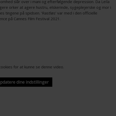
somhed slår over i mani og efterfølgende depression. Da Leïla
gere orker at agere hustru, elskerinde, sygeplejerske og mor i
es tingene på spidsen. ‘Rastløs’ var med i den officielle
ence på Cannes Film Festival 2021.
-cookies for at kunne se denne video.
opdatere dine indstillinger