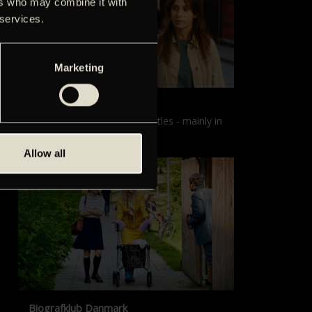
ers who may combine it with
 services.
Marketing
Films with English subtitles
Screenings with English subtitles - mainly in
our sister cinema, Gloria.
Allow all
Biografklub Danmark