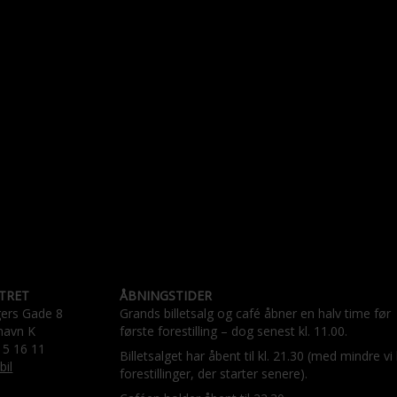
TRET
ÅBNINGSTIDER
gers Gade 8
Grands billetsalg og café åbner en halv time før
havn K
første forestilling – dog senest kl. 11.00.
15 16 11
Billetsalget har åbent til kl. 21.30 (med mindre vi
bil
forestillinger, der starter senere).