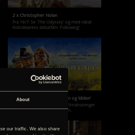
2 x Christopher Nolan
Fra 16/7: Se 'The Odyssey' og med rabat:
Instruktørens debutfilm 'Following'.
‘Kilden i Provence’ & ‘Manon og kilden’
About
De klassiske Marcel Pagnol-filmatiseringer
er tilbage i nyrestaureret form.
se our traffic. We also share