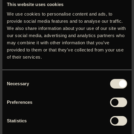
This website uses cookies
noget (eller nogen), der kan udfylde tomrummet i hans
hjerte. Begær, passion og besættelse kolliderer i hans
We use cookies to personalise content and ads, to
kaotiske jagt efter kærligheden – og sig selv – i dette dybt
provide social media features and to analyse our traffic.
personlige drama.
We also share information about your use of our site with
our social media, advertising and analytics partners who
English synopsis:
may combine it with other information that you’ve
SE GENNEM ASKE is a daring and heartfelt debut film
provided to them or that they’ve collected from your use
about Christian, a young twenty-something gay man, who
is trying to get over the heartbreak of his first love.
of their services.
Looking for meaningful connections through online dating
apps, he goes through a whirlwind of experiences, passion
and obsession on a journey to find new love, and himself.
Consent
Necessary
Selection
Preferences
Du skal tillade marketing-cookies for at kunne se denne
video.
Statistics