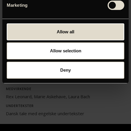
Klik her for at opdatere dine indstillinger
Marketing
Allow all
ORIGINAL TITEL
Se Gennem Aske
Allow selection
INSTRUKTØR
Ludvig Christian Næsted Poulsen
Deny
LÆNGDE
01:22
MEDVIRKENDE
Rex Leonard, Marie Askehave, Laura Bach
UNDERTEKSTER
Dansk tale med engelske undertekster