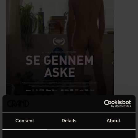
I vores søsterbiograf Gloria (billetter købes
her
): ‘Se
gennem Aske’ er en både vovet og inderlig debutfilm om
Christian, en ung homoseksuel fyr i 20’erne, som forsøger
Consent
Details
About
at komme sig over hjertesorgen fra sin første store
kærlighed. Gennem dating-apps kaster han sig ud i en
storm af nye, seksuelle oplevelser i et forsøg på at finde