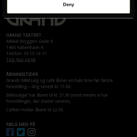
Deny
GRAND TEATRET
Mikkel Bryggers Gade 8
1460 København K
Telefon: 33 15 16 11
Tog, bus og bil
ÅBNINGSTIDER
Grands billetsalg og café åbner en halv time før første
forestilling – dog senest kl. 11.00.
Billetsalget har åbent til kl. 21.30 (med mindre vi har
forestillinger, der starter senere).
Caféen holder åbent til 22.30.
FØLG MED PÅ