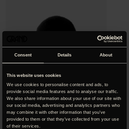
Consent
Details
About
This website uses cookies
We use cookies to personalise content and ads, to
provide social media features and to analyse our traffic.
We also share information about your use of our site with
‘Nuanceret og gavmild filmfortælling om Martin Luther
our social media, advertising and analytics partners who
Kings kamp… både stærk og rørende.’
may combine it with other information that you’ve
provided to them or that they’ve collected from your use
Jacob Wendt Jensen
of their services.