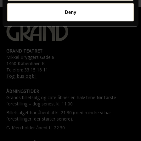
Deny
GRAND TEATRET
Mikkel Bryggers Gade 8
1460 København K
Telefon: 33 15 16 11
Tog, bus og bil
ÅBNINGSTIDER
Grands billetsalg og café åbner en halv time før første
forestilling – dog senest kl. 11.00.
Billetsalget har åbent til kl. 21.30 (med mindre vi har
forestillinger, der starter senere).
Caféen holder åbent til 22.30.