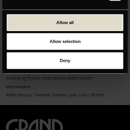
ORIGINAL TITEL
Allow all
Skyggejagt
INSTRUKTØR
Allow selection
Jonathan Millet
LÆNGDE
Deny
01:46
SPROG
Arabisk og fransk med danske undertekster
MEDVIRKENDE
Adam Bessa, Tawfeek Barhom, Julia Franz Richter