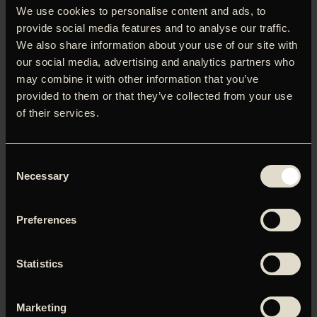
We use cookies to personalise content and ads, to
hændelser. Efter at have mistet sin familie under det
provide social media features and to analyse our traffic.
syriske rædselsregime, slutter Hamid sig til en hemmelig
gruppe, der sporer krigsforbrydere på flugt i Europa. Han
We also share information about your use of our site with
rejser til Frankrig for at konfrontere sin tidligere
our social media, advertising and analytics partners who
torturbøddel, Harfaz, hvis ansigt han aldrig har set. Da
may combine it with other information that you’ve
sporene fører ham til universitetet i Strasbourg, og Hamid
provided to them or that they’ve collected from your use
kommer tættere og tættere på sit mål, rammes han af
of their services.
både pres, tvivl og hævnlyst. Kan han være sikker på, at
han har fundet den rette mand?
Consent
Necessary
Selection
Du skal tillade marketing-cookies for at kunne se denne
Preferences
video.
Statistics
Klik her for at opdatere dine indstillinger
Marketing