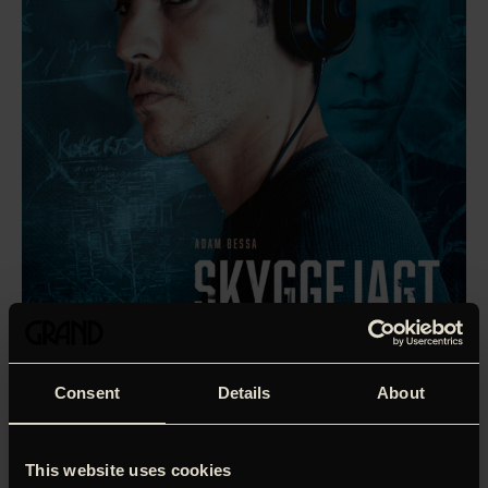
Consent
Details
About
‘Skyggejagt’ er en medrivende thriller om en mands
This website uses cookies
intense jagt efter retfærdighed – baseret på virkelige