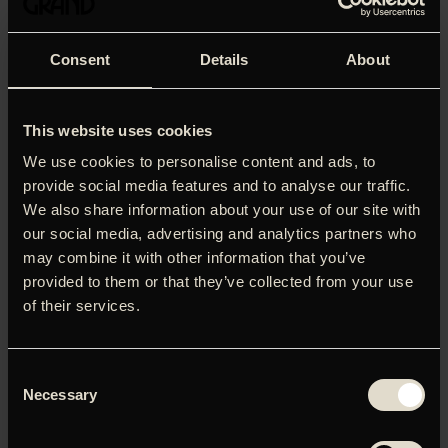
Consent
Details
About
‘Et bevægende, rørende og meget personligt
This website uses cookies
familiedrama, der tør trykke lige der, hvor det gør mest
ondt.’
Henrik Queitsch, Ekstra Bladet (5 stjerner)
We use cookies to personalise content and ads, to
provide social media features and to analyse our traffic.
Den seneste DOXBIO-film handler om Gustaf
We also share information about your use of our site with
Munch-Petersen, der i skjul af natten forlader sin gravide
our social media, advertising and analytics partners who
kone for at melde
may combine it with other information that you’ve
sig som frivillig i Den Spanske Borgerkrig. Det bliver
provided to them or that they’ve collected from your use
starten på en række
of their services.
fatale hændelser, der splitter hans familie ad i tre
generationer. I dag, 75 år
efter Gustafs død, sætter hans barnebarn, Laurits Munch-
Petersen, alt ind på at
Consent
Necessary
finde frem til sandheden om, hvad der skete dengang og
Selection
forsøge at forene
familien, inden det er for sent. Nøglen til at forstå