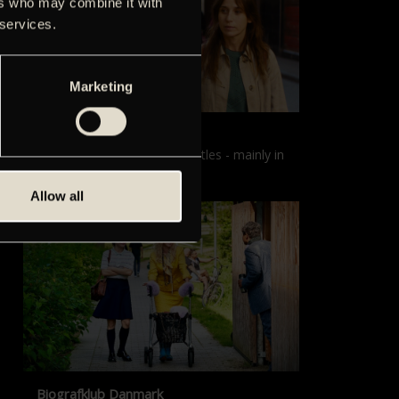
ers who may combine it with
 services.
Marketing
Films with English subtitles
Screenings with English subtitles - mainly in
our sister cinema, Gloria.
Allow all
Biografklub Danmark