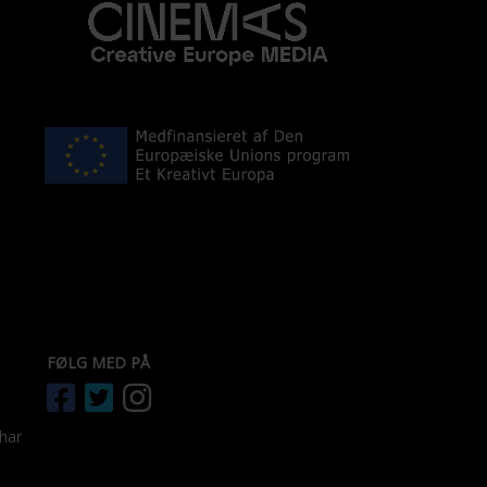
FØLG MED PÅ
 har