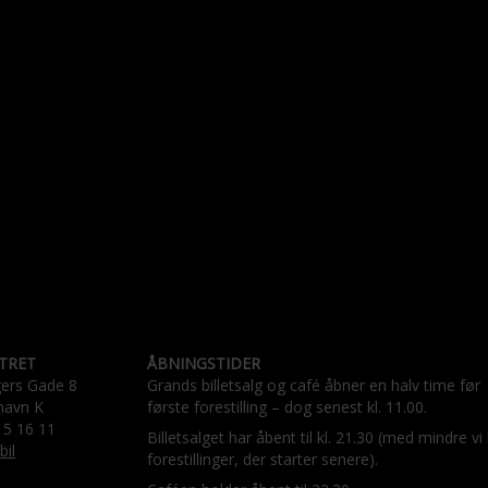
TRET
ÅBNINGSTIDER
gers Gade 8
Grands billetsalg og café åbner en halv time før
havn K
første forestilling – dog senest kl. 11.00.
15 16 11
Billetsalget har åbent til kl. 21.30 (med mindre vi
bil
forestillinger, der starter senere).