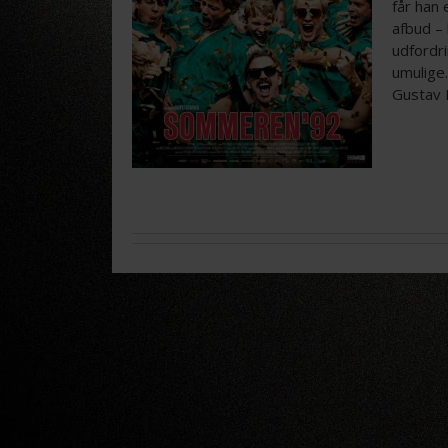
får han 
afbud –
udfordr
umulige
Gustav 