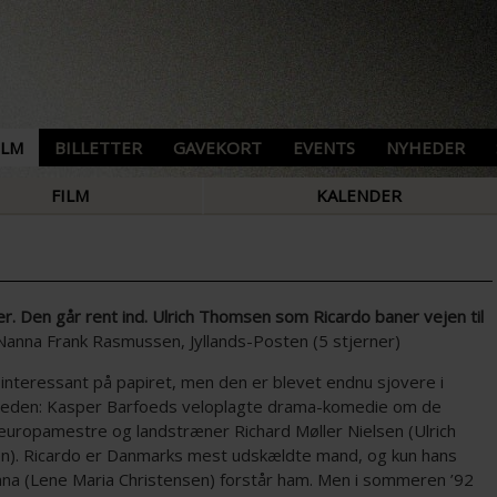
ILM
BILLETTER
GAVEKORT
EVENTS
NYHEDER
FILM
KALENDER
er. Den går rent ind. Ulrich Thomsen som Ricardo baner vejen til
anna Frank Rasmussen, Jyllands-Posten (5 stjerner)
 interessant på papiret, men den er blevet endnu sjovere i
gheden: Kasper Barfoeds veloplagte drama-komedie om de
europamestre og landstræner Richard Møller Nielsen (Ulrich
). Ricardo er Danmarks mest udskældte mand, og kun hans
nna (Lene Maria Christensen) forstår ham. Men i sommeren ’92