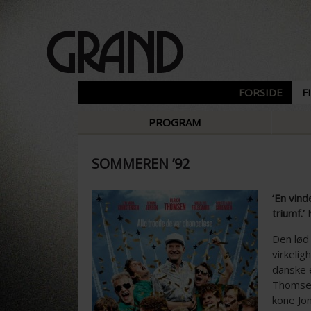
FORSIDE
F
PROGRAM
SOMMEREN ’92
‘En vind
triumf.’
N
Den lød
virkeli
danske 
Thomsen
kone Jo