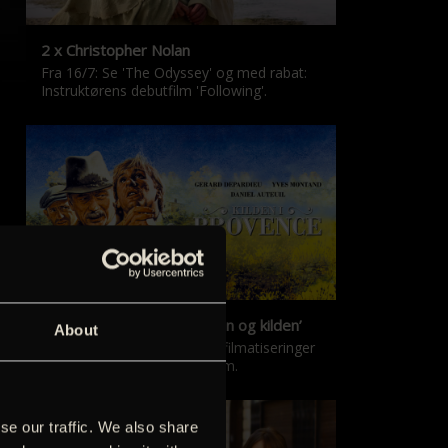
2 x Christopher Nolan
Fra 16/7: Se 'The Odyssey' og med rabat:
Instruktørens debutfilm 'Following'.
‘Kilden i Provence’ & ‘Manon og kilden’
About
De klassiske Marcel Pagnol-filmatiseringer
er tilbage i nyrestaureret form.
se our traffic. We also share