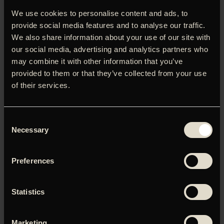
universitet og forsøger at genopbygge sit liv, efter hun er
We use cookies to personalise content and ads, to
blevet udsat for en traumatisk hændelse. Fortællingen
provide social media features and to analyse our traffic.
udfolder sig i fem kapitler, hvor vi følger Agnes’ langsomme
We also share information about your use of our site with
rejse mod selvforståelse, håb og nye venskaber. ’Sorry,
our social media, advertising and analytics partners who
Baby’ handler om, hvad der sker, efter det værste er sket.
may combine it with other information that you’ve
Det er en overraskende sjov og ærlig fortælling om at
provided to them or that they’ve collected from your use
ramme bunden, men også om alt det gode, der alligevel
of their services.
sniger sig ind midt i livets største kriser – fra kattekillinger
til dybe venskaber og ny kærlighed.
Consent
Necessary
Selection
Du skal tillade marketing-cookies for at kunne se denne
Preferences
video.
Statistics
Klik her for at opdatere dine indstillinger
Marketing