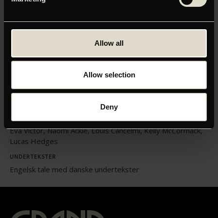
ORIGINAL TITEL
Allow all
Sorry, Baby
INSTRUKTØR
Eva Victor
Allow selection
LÆNGDE
01:43
Deny
MEDVIRKENDE
Eva Victor, Naomi Ackie, Louis Cancelmi, Kelly McCormack,
Lucas Hedges
UNDERTEKSTER
Engelsk tale med danske undertekster