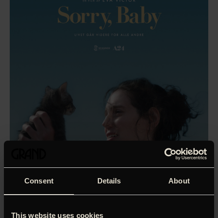
Consent
Details
About
Eva Victors vidunderlige debutfilm (med instruktøren selv i
This website uses cookies
hovedrollen) fortæller om Agnes, der underviser på et