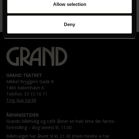
Allow selection
Deny
GRAND TEATRET
Mikkel Bryggers Gade 8
1460 København K
Telefon: 33 15 16 11
Tog, bus og bil
ÅBNINGSTIDER
Grands billetsalg og café åbner en halv time før første
forestilling – dog senest kl. 11.00.
Billetsalget har åbent til kl. 21.30 (med mindre vi har