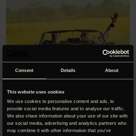
Consent
Details
About
This website uses cookies
We use cookies to personalise content and ads, to
provide social media features and to analyse our traffic.
We also share information about your use of our site with
our social media, advertising and analytics partners who
‘Pilou Asbæk og Nicolas Bro yder jævnbyrdigt og kreativt
may combine it with other information that you’ve
det aldeles suveræne som henholdsvis Spies og Glistrup.’