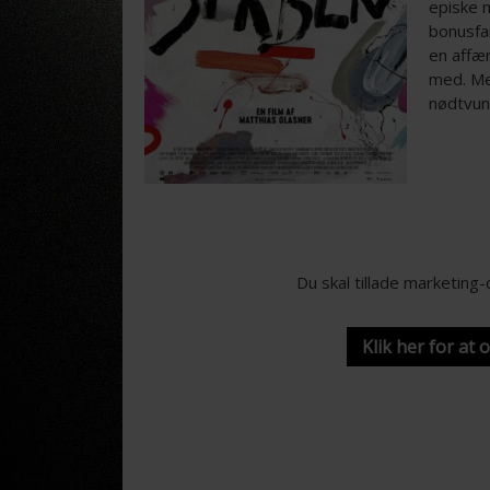
episke 
bonusfar
en affæ
med. Me
nødtvun
Du skal tillade marketing
Klik her for at 