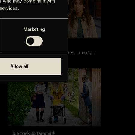
ers who may combine it with
 services.
Marketing
Films with English subtitles
Screenings with English subtitles - mainly in
our sister cinema, Gloria.
Allow all
Biografklub Danmark