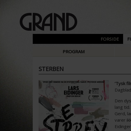
FORSIDE
F
PROGRAM
STERBEN
‘Tysk fi
Dagblad 
Den dysf
lang tid
Gerd, l
varer ik
Eidinger