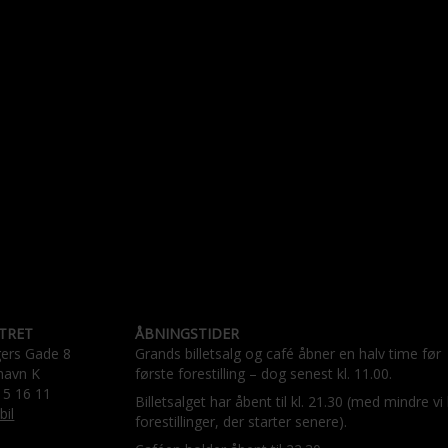
TRET
ÅBNINGSTIDER
gers Gade 8
Grands billetsalg og café åbner en halv time før
havn K
første forestilling – dog senest kl. 11.00.
15 16 11
Billetsalget har åbent til kl. 21.30 (med mindre vi
bil
forestillinger, der starter senere).