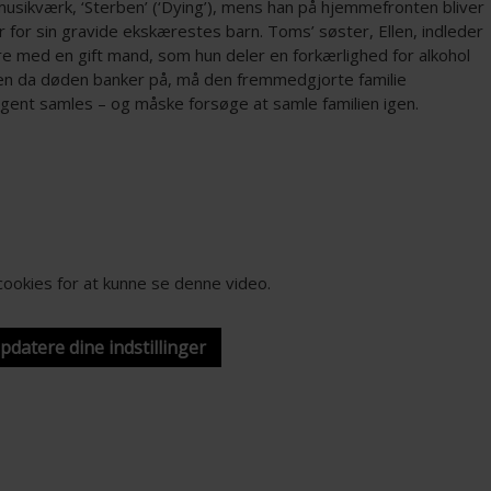
musikværk, ‘Sterben’ (‘Dying’), mens han på hjemmefronten bliver
 for sin gravide ekskærestes barn. Toms’ søster, Ellen, indleder
re med en gift mand, som hun deler en forkærlighed for alkohol
n da døden banker på, må den fremmedgjorte familie
gent samles – og måske forsøge at samle familien igen.
-cookies for at kunne se denne video.
opdatere dine indstillinger