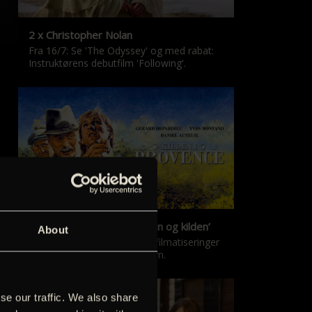
2 x Christopher Nolan
Fra 16/7: Se 'The Odyssey' og med rabat:
Instruktørens debutfilm 'Following'.
‘Kilden i Provence’ & ‘Manon og kilden’
About
De klassiske Marcel Pagnol-filmatiseringer
er tilbage i nyrestaureret form.
se our traffic. We also share