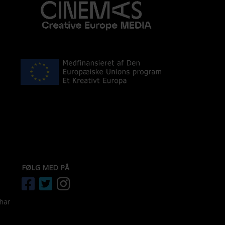
FØLG MED PÅ
 har