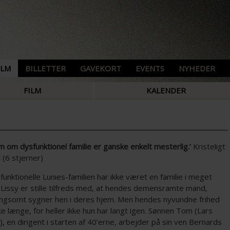
ILM
BILLETTER
GAVEKORT
EVENTS
NYHEDER
FILM
KALENDER
lm om dysfunktionel familie er ganske enkelt mesterlig.’
Kristeligt
(6 stjerner)
unktionelle Lunies-familien har ikke været en familie i meget
. Lissy er stille tilfreds med, at hendes demensramte mand,
angsomt sygner hen i deres hjem. Men hendes nyvundne frihed
ke længe, for heller ikke hun har langt igen. Sønnen Tom (Lars
), en dirigent i starten af 40’erne, arbejder på sin ven Bernards