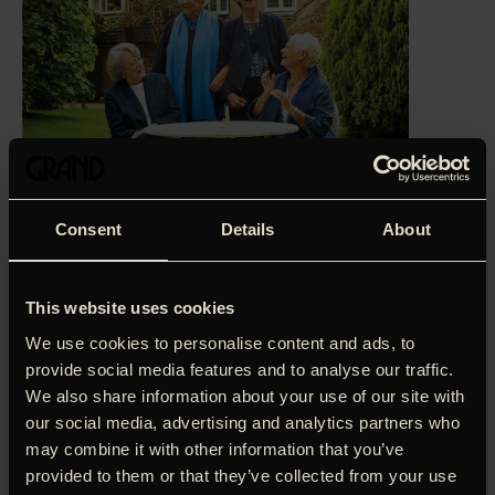
Consent
Details
About
This website uses cookies
We use cookies to personalise content and ads, to
‘Disse damer er så kloge, vittige og stærke, at det
provide social media features and to analyse our traffic.
smerter en at tage afsked, når filmen er slut.’
Leslie
We also share information about your use of our site with
Felperin, Filmmagasinet Ekko (5 stjerner)
our social media, advertising and analytics partners who
Fra tid til anden mødes fire nære veninder for at
may combine it with other information that you’ve
hyggesludre og mindes gamle dage. Denne gang har de
provided to them or that they’ve collected from your use