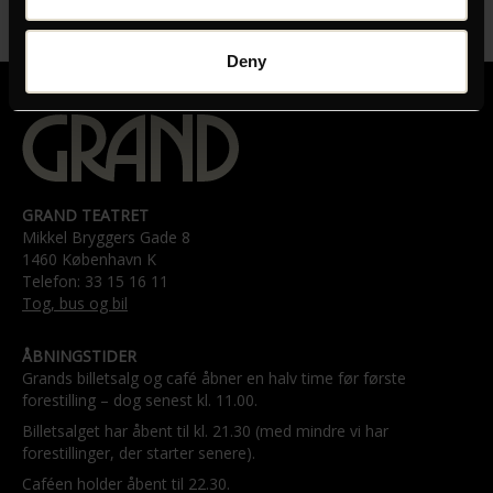
Deny
GRAND TEATRET
Mikkel Bryggers Gade 8
1460 København K
Telefon: 33 15 16 11
Tog, bus og bil
ÅBNINGSTIDER
Grands billetsalg og café åbner en halv time før første
forestilling – dog senest kl. 11.00.
Billetsalget har åbent til kl. 21.30 (med mindre vi har
forestillinger, der starter senere).
Caféen holder åbent til 22.30.