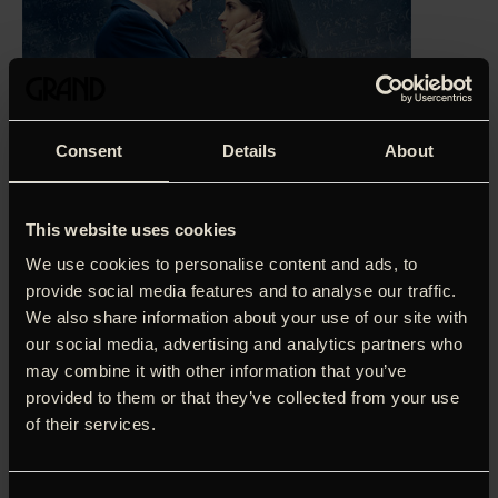
Consent
Details
About
This website uses cookies
We use cookies to personalise content and ads, to
provide social media features and to analyse our traffic.
We also share information about your use of our site with
our social media, advertising and analytics partners who
‘Universel kærlighed. En både optimistisk, meget rørende
may combine it with other information that you’ve
og til tider ligefrem finurlig film.’
Louise Kidde Sauntved,
Berlingske (5 stjerner)
provided to them or that they’ve collected from your use
of their services.
Der bliver ikke forventet særlig meget af den
kosmologistuderende Stephen Hawking (Eddie Redmayne
modtog en Oscar for indsatsen), da han som 21-årige