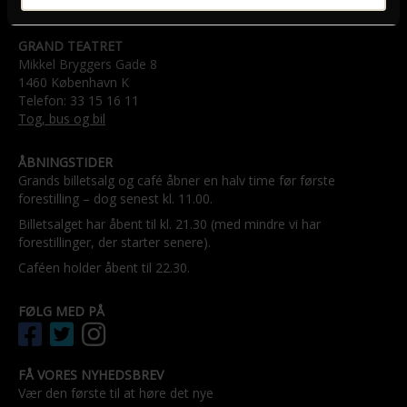
GRAND TEATRET
Mikkel Bryggers Gade 8
1460 København K
Telefon: 33 15 16 11
Tog, bus og bil
ÅBNINGSTIDER
Grands billetsalg og café åbner en halv time før første
forestilling – dog senest kl. 11.00.
Billetsalget har åbent til kl. 21.30 (med mindre vi har
forestillinger, der starter senere).
Caféen holder åbent til 22.30.
FØLG MED PÅ
FÅ VORES NYHEDSBREV
Vær den første til at høre det nye