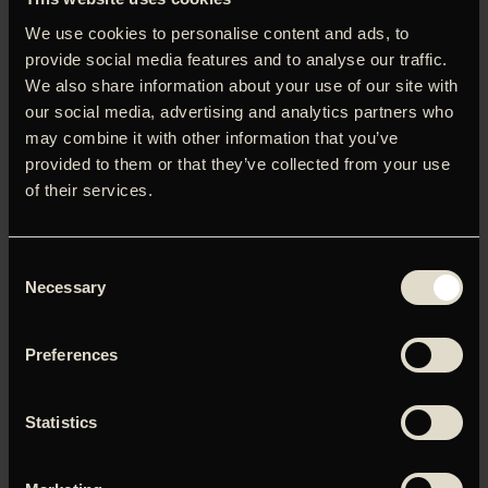
Hitler og Goebbels instruerede hun nogle af det nazistiske
We use cookies to personalise content and ads, to
regimes vigtigste propagandafilm, ’Viljens triumf’ og
provide social media features and to analyse our traffic.
’Olympia’, som til overflod var fyldt med iscenesat
We also share information about your use of our site with
kropsdyrkelse og sublim æstetik. Ved hjælp af omfattende
our social media, advertising and analytics partners who
dokumenter fra Riefenstahls dødsbo – herunder private
may combine it with other information that you’ve
film, fotos, optagelser og breve – tegner Andres Veiel
billedet af en selvmodsigende kunstner, der kæmpede
provided to them or that they’ve collected from your use
med sit image og sin fortid gennem hele sit lange liv uden
of their services.
nogensinde at angre. Og hun var ikke alene, for hendes
arkiver rummer masser af breve og arkiverede
telefonopkald, der dokumenterer, at der blandt menige
Consent
tyskere også i efterkrigstiden groede en længsel efter en
Necessary
Selection
stærk og styrende hånd.
Preferences
Statistics
Du skal tillade marketing-cookies for at kunne se denne
video.