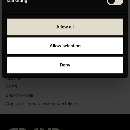
Marketing
Klik her for at opdatere dine indstillinger
Allow all
ORIGINAL TITEL
Allow selection
TFD 25: Riefenstahl
INSTRUKTØR
Deny
Andres Veiel
LÆNGDE
01:55
UNDERTEKSTER
Orig. vers. med danske undertekster