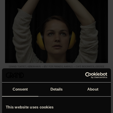
Consent
Details
About
Florian Henckel von Donnersmarcks første tysksprogede
This website uses cookies
film siden sensationen ’De andres liv’ er endnu et episk,