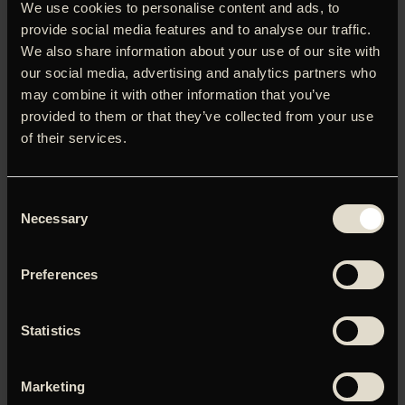
We use cookies to personalise content and ads, to
historisk værk med afsæt i virkelige hændelser. Filmens
provide social media features and to analyse our traffic.
hovedfigur er den unge østtyske kunststuderende Kurt
We also share information about your use of our site with
(Tom Schilling), der efter Anden Verdenskrig forelsker sig i
our social media, advertising and analytics partners who
sin medstuderende Ellie (Paula Beer) – og hun i ham. Ellies
may combine it with other information that you’ve
far, den celebre gynækolog Carl Seeband (Sebastian Koch),
er på ingen måde begejstret for sin datters valg af
provided to them or that they’ve collected from your use
kæreste, så han gør, hvad han kan for at ødelægge deres
of their services.
forhold. Men Kurts liv er allerede ubrydeligt forbundet med
Seebands fortid og de uhyrlige gerninger, professoren
begik årtier tidligere. ’Værk uden skaber’ var årets tyske
Consent
Oscar-kandidat.
Necessary
Selection
Preferences
Du skal tillade marketing-cookies for at kunne se denne
Statistics
video.
Marketing
Klik her for at opdatere dine indstillinger