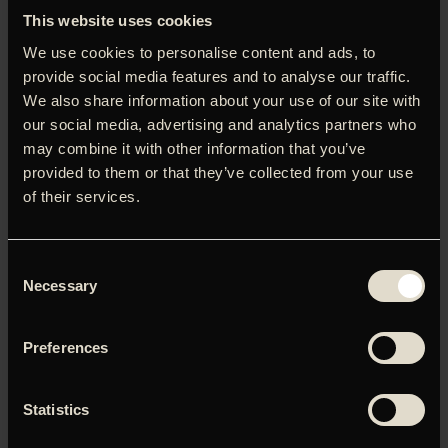
selvudleverende – film. En berømt skuespiller (Brühl selv)
This website uses cookies
træder ind på en knejpe, hvor han falder i snak med den
We use cookies to personalise content and ads, to
noget ældre Bruno (fantastiske Peter Kurth fra ‘Babylon
provide social media features and to analyse our traffic.
Berlin’). Bruno viser sig ikke kun at være Daniels nabo, men
We also share information about your use of our site with
også at vide mere om Daniels liv, end godt er. Bruno har
our social media, advertising and analytics partners who
boet på Prenzlauer Berg, fra før Muren faldt, og før
may combine it with other information that you’ve
kvarteret blev gentrificeret, mens Daniel er en tilflytter,
som har indrettet sig i mondæn, noveau riche-stil – helt
provided to them or that they’ve collected from your use
ned til den private elevator op til taglejligheden. Bruno er
of their services.
dog svær at imponere, og Daniel får ikke lov til at dø i
synden. Det velturnerede manuskript er begået af den
verdenskendte forfatter Daniel Kehlmann, der også har
Consent
leveret manus til en række film, heriblandt ’Ich und
Necessary
Selection
Kaminski’, som vi viste for nogle år siden (den havde i
øvrigt også Daniel Brühl i hovedrollen).
Preferences
Statistics
Du skal tillade marketing-cookies for at kunne se denne