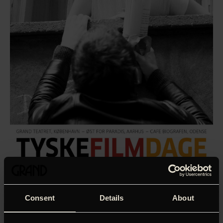
Consent
Details
About
Skuespilleren Daniel Brühl debuterer som instruktør med
en raffineret og herligt selvironisk – på kanten til det