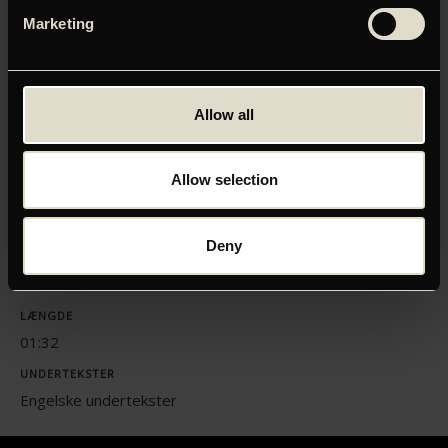
video.
Marketing
Klik her for at opdatere dine indstillinger
Allow all
Allow selection
ORIGINAL TITEL
TFD22 - Nebenan (Next Door)
Deny
INSTRUKTØR
Daniel Brühl
LÆNGDE
01:32
UNDERTEKSTER
Engelske undertekster