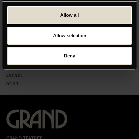
Allow all
Allow selection
ORIGINAL TITEL
The Painted Bird
Deny
INSTRUKTØR
Václav Marhoul
LÆNGDE
02:49
GRAND TEATRET