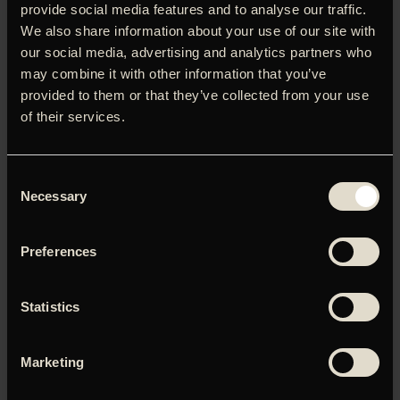
provide social media features and to analyse our traffic.
Da nazisterne indleder deres masseudryddelse af jøderne
We also share information about your use of our site with
i Østeuropa i forbindelse med 2. Verdenskrig, sender et
our social media, advertising and analytics partners who
jødisk par deres søn ud på landet, så han kan gemme sig
may combine it with other information that you’ve
hos sin tante. Men da tanten uventet dør, tvinges drengen
provided to them or that they’ve collected from your use
til på egen hånd at klare sig i en verden, hvor hver dag er
of their services.
en kamp for overlevelse i et hensynsløst samfund præget
af de russiske og tyske troppers brutale overgreb på
civile. ‘The Painted Bird’ er en rå, rystende,
Consent
hjerteskærende og overvældende beskrivelse af et
Necessary
Selection
Østeuropa i krig. Med blandt andre Harvey Keitel og
Stellan Skarsgård på rollelisten.
Preferences
Statistics
Du skal tillade marketing-cookies for at kunne se denne
video.
Marketing
Klik her for at opdatere dine indstillinger