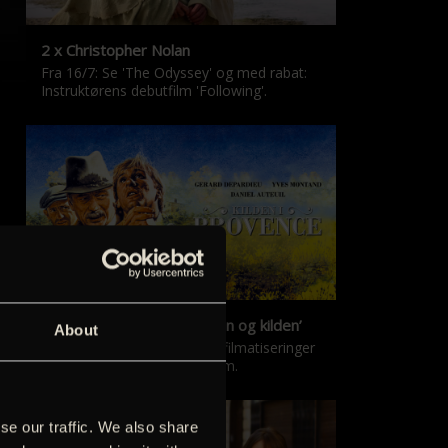
2 x Christopher Nolan
Fra 16/7: Se 'The Odyssey' og med rabat:
Instruktørens debutfilm 'Following'.
‘Kilden i Provence’ & ‘Manon og kilden’
About
De klassiske Marcel Pagnol-filmatiseringer
er tilbage i nyrestaureret form.
se our traffic. We also share