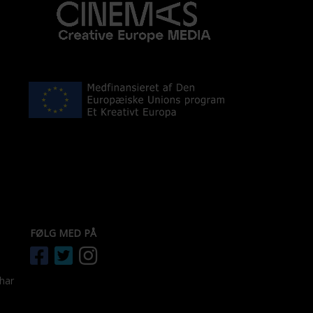
FØLG MED PÅ
 har