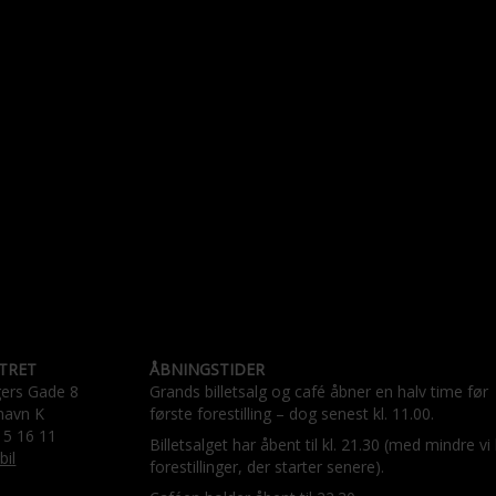
TRET
ÅBNINGSTIDER
gers Gade 8
Grands billetsalg og café åbner en halv time før
havn K
første forestilling – dog senest kl. 11.00.
15 16 11
Billetsalget har åbent til kl. 21.30 (med mindre vi
bil
forestillinger, der starter senere).