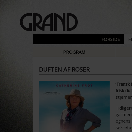
FORSIDE
F
PROGRAM
DUFTEN AF ROSER
‘Fransk 
frisk du
stjerner
Tidlige
gartneri
egnens 
sekretæ