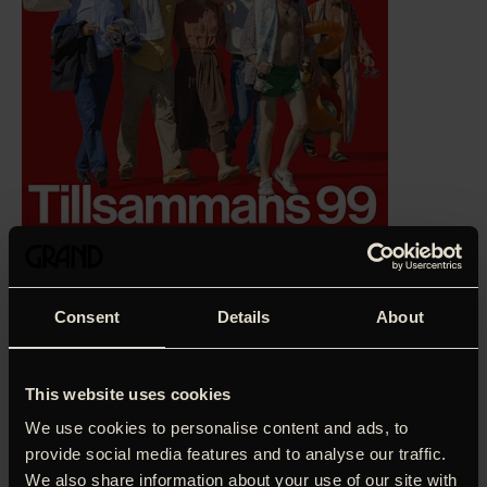
Consent
Details
About
‘Lukas Moodysson genskaber magien i en humoristisk
perle.’
Tina Jøhnk Christensen, Filmmagasinet Ekko (5
stjerner)
This website uses cookies
We use cookies to personalise content and ads, to
Lukas Moodysson vender tilbage med nogle af Sveriges
provide social media features and to analyse our traffic.
bedste skuespillere – og dertil danske David Dencik
(strålende!) – i en veloplagt opfølger til ’Tillsammans’ fra
We also share information about your use of our site with