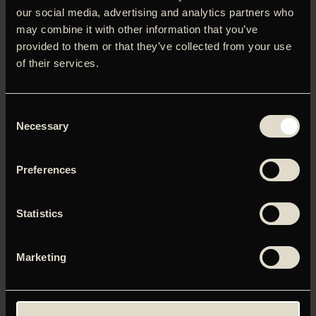
2000. Vi genforenes med kollektivet, som i 1975 var
our social media, advertising and analytics partners who
verdens største, men i 1999 er blevet verdens mindste.
may combine it with other information that you’ve
Gruppens to tilbageværende medlemmer beslutter derfor,
provided to them or that they’ve collected from your use
at det er på sin plads at genforenes med de resterende
of their services.
medlemmer – og det bliver optakten til nogle
begivenhedsrige dage fyldt af grin, tårer, kærlighed og
larm.
Consent
Necessary
Selection
Preferences
Du skal tillade marketing-cookies for at kunne se denne
video.
Statistics
Klik her for at opdatere dine indstillinger
Marketing