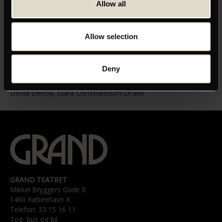
Allow all
ORIGINAL TITEL
Tillsammans 99
Allow selection
LÆNGDE
01:55
Deny
MEDVIRKENDE
Gustaf Hammarsten, Shanti Roney, Cecilia Frode, Olle Sarri,
David Dencik, Clara Christiansson Drake
GRAND TEATRET
Mikkel Bryggers Gade 8
1460 København K
Telefon: 33 15 16 11
Tog, bus og bil