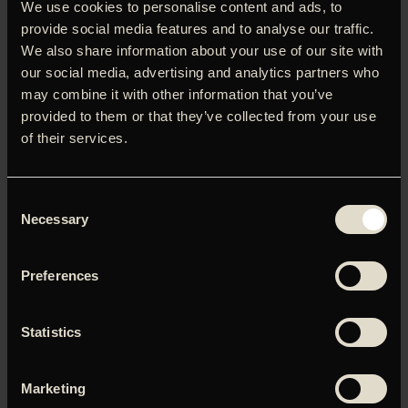
med Gyldendal Live præsenterer vi en helt frisk
We use cookies to personalise content and ads, to
dokumentar om den amerikanske forfatter. Filmholdet har
provide social media features and to analyse our traffic.
dykket ned i et sandt skattekammer af arkivoptagelser og
We also share information about your use of our site with
interviews med nobelpristageren selv, Oprah Winfrey,
our social media, advertising and analytics partners who
Angela Davis og mange flere. Resultatet er en både
may combine it with other information that you’ve
inspirerende og opløftende dokumentar, der ikke kun
provided to them or that they’ve collected from your use
kigger på værk forfatterens værk og temaer, men også
of their services.
hendes inspirationskilder. NB: Kun denne ene
visning! Engelsk uden undertekster.
Consent
Necessary
Selection
Du skal tillade marketing-cookies for at kunne se denne
Preferences
video.
Statistics
Klik her for at opdatere dine indstillinger
Marketing