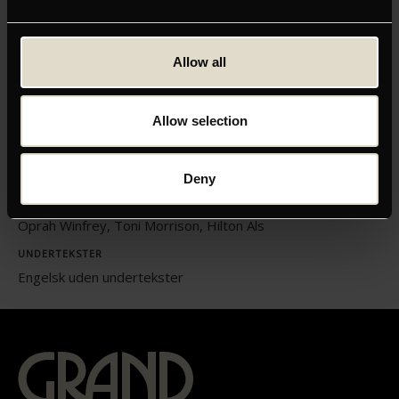
ORIGINAL TITEL
Allow all
Toni Morrison: The Pieces I Am
INSTRUKTØR
Allow selection
Timothy Greenfield-Sanders
LÆNGDE
02:00
Deny
MEDVIRKENDE
Oprah Winfrey, Toni Morrison, Hilton Als
UNDERTEKSTER
Engelsk uden undertekster