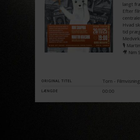
langt fr
Efter fi
central
Hvad ske
tid præ
Medvirk
🎙️ Mart
🎥 Nim S
Torn - Filmvisnin
ORIGINAL TITEL
00:00
LÆNGDE