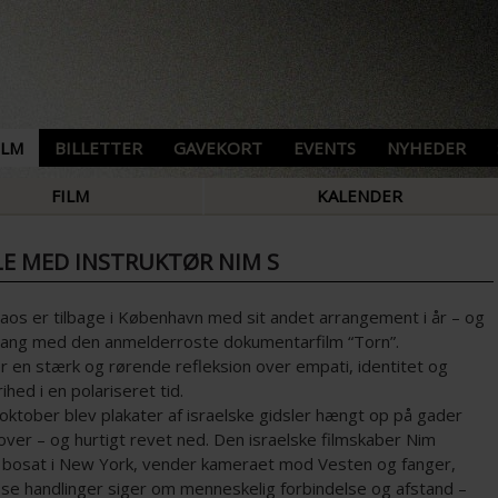
ILM
BILLETTER
GAVEKORT
EVENTS
NYHEDER
FILM
KALENDER
LE MED INSTRUKTØR NIM S
aos er tilbage i København med sit andet arrangement i år – og
ang med den anmelderroste dokumentarfilm “Torn”.
r en stærk og rørende refleksion over empati, identitet og
rihed i en polariseret tid.
 oktober blev plakater af israelske gidsler hængt op på gader
ver – og hurtigt revet ned. Den israelske filmskaber Nim
, bosat i New York, vender kameraet mod Vesten og fanger,
sse handlinger siger om menneskelig forbindelse og afstand –