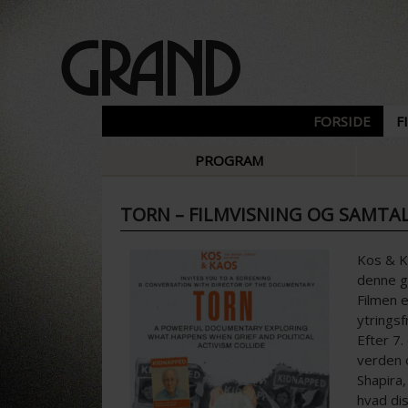
FORSIDE
F
PROGRAM
TORN – FILMVISNING OG SAMTA
Kos & K
denne g
Filmen e
ytringsf
Efter 7.
verden o
Shapira
hvad di