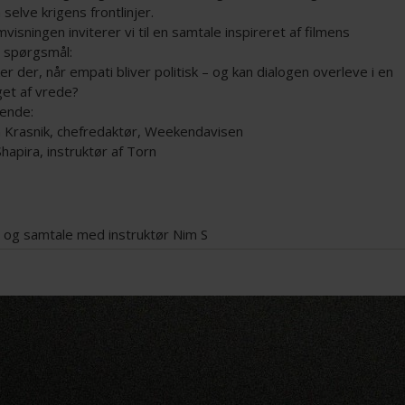
a selve krigens frontlinjer.
lmvisningen inviterer vi til en samtale inspireret af filmens
e spørgsmål:
r der, når empati bliver politisk – og kan dialogen overleve i en
get af vrede?
ende:
in Krasnik, chefredaktør, Weekendavisen
hapira, instruktør af Torn
g og samtale med instruktør Nim S