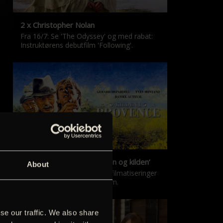
2 x Christopher Nolan
Fra 16/7: Se 'The Odyssey' og med rabat:
Instruktørens debutfilm 'Following'.
‘Kilden i Provence’ & ‘Manon og kilden’
About
De klassiske Marcel Pagnol-filmatiseringer
er tilbage i nyrestaureret form.
se our traffic. We also share