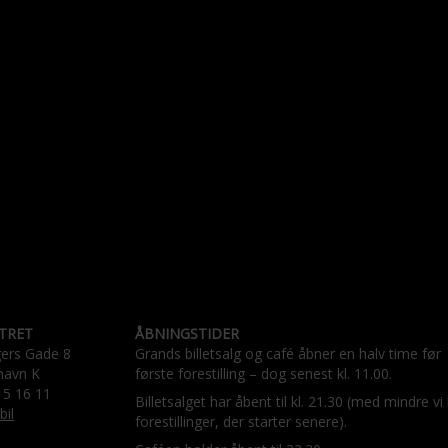
TRET
ÅBNINGSTIDER
gers Gade 8
Grands billetsalg og café åbner en halv time før
havn K
første forestilling – dog senest kl. 11.00.
15 16 11
Billetsalget har åbent til kl. 21.30 (med mindre vi
bil
forestillinger, der starter senere).