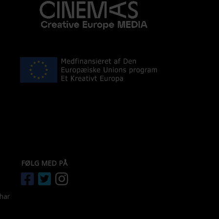
FØLG MED PÅ
 har