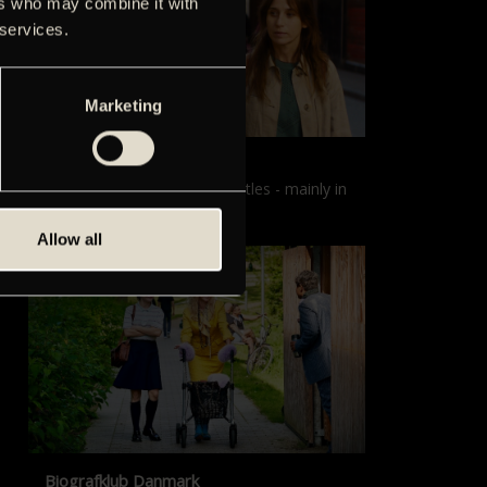
ers who may combine it with
 services.
Marketing
Films with English subtitles
Screenings with English subtitles - mainly in
our sister cinema, Gloria.
Allow all
Biografklub Danmark