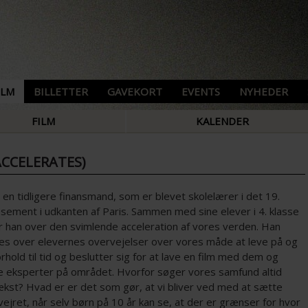
ILM
BILLETTER
GAVEKORT
EVENTS
NYHEDER
FILM
KALENDER
ACCELERATES)
r en tidligere finansmand, som er blevet skolelærer i det 19.
ssement i udkanten af Paris. Sammen med sine elever i 4. klasse
r han over den svimlende acceleration af vores verden. Han
res over elevernes overvejelser over vores måde at leve på og
rhold til tid og beslutter sig for at lave en film med dem og
e eksperter på området. Hvorfor søger vores samfund altid
kst? Hvad er er det som gør, at vi bliver ved med at sætte
 vejret, når selv børn på 10 år kan se, at der er grænser for hvor