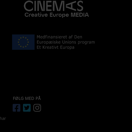
FØLG MED PÅ
 har