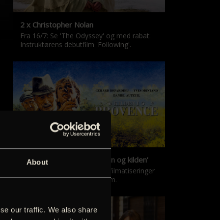
2 x Christopher Nolan
Fra 16/7: Se 'The Odyssey' og med rabat:
Instruktørens debutfilm 'Following'.
‘Kilden i Provence’ & ‘Manon og kilden’
About
De klassiske Marcel Pagnol-filmatiseringer
er tilbage i nyrestaureret form.
se our traffic. We also share