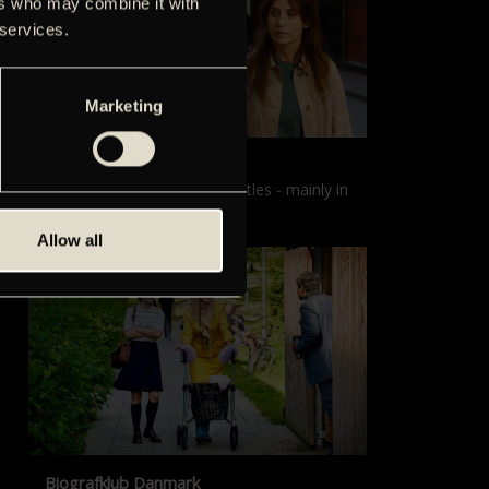
ers who may combine it with
 services.
Marketing
Films with English subtitles
Screenings with English subtitles - mainly in
our sister cinema, Gloria.
Allow all
Biografklub Danmark