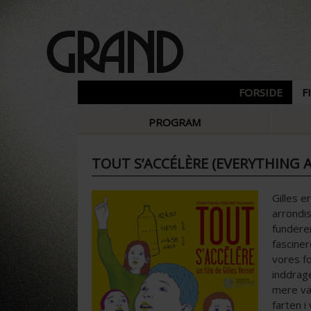
FORSIDE
F
PROGRAM
TOUT S’ACCÉLÈRE (EVERYTHING 
Gilles e
arrondi
fundere
fascine
vores fo
inddrag
mere væ
farten i