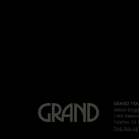
GRAND TEA
Mikkel Bryg
1460 Køben
Telefon: 33 
Tog, bus og 