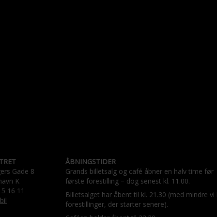
TRET
ÅBNINGSTIDER
gers Gade 8
Grands billetsalg og café åbner en halv time før
havn K
første forestilling – dog senest kl. 11.00.
15 16 11
Billetsalget har åbent til kl. 21.30 (med mindre vi
bil
forestillinger, der starter senere).