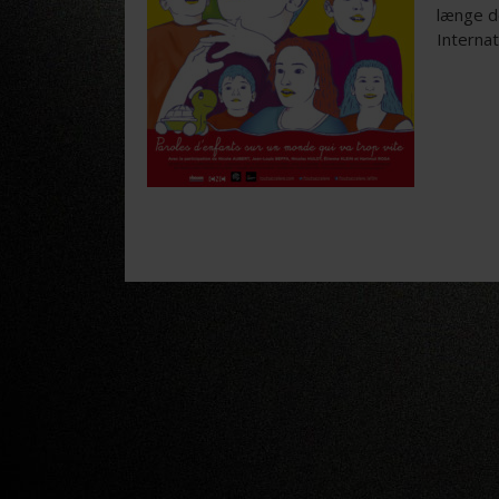
længe d
Internat