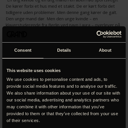
De kører forbi et hus med et stakit. De er kørt forbi det
tidligere uden problemer. Men denne gang kører de galt.
Den unge mand dør. Men den unge kvinde – en
klaverstuderende fra Berlin ved navn Laura – overlever på
mirakuløs vis og bliver taget ind og passet og plejet af den
kvinde, der bor i huset med stakittet og som overværede
ulykken.
Consent
Details
About
Betty hedder kvinden, og hun omfavner Laura med en
moderlig hengivenhed, og da Bettys mand og søn efter et
mindre tilløb også begynder at omfavne Lauras
This website uses cookies
tilstedeværelse, ligner firkløveret pludselig en sund og
harmonisk familie. Men sagte træder fortidens spøgelser
We use cookies to personalise content and ads, to
også ind i familien, og så får Bettys hengivenhed pludselig
provide social media features and to analyse our traffic.
helt andre nuancer.
We also share information about your use of our site with
our social media, advertising and analytics partners who
Miroirs No.3 referer til et stykke af den franske komponist
may combine it with other information that you’ve
Maurice Ravel, der bærer undertitlen Une barque sur
provided to them or that they’ve collected from your use
l’océan (En båd på havet) og beskriver en båd, der glider
of their services.
afsted på havets kraftfulde bølger.