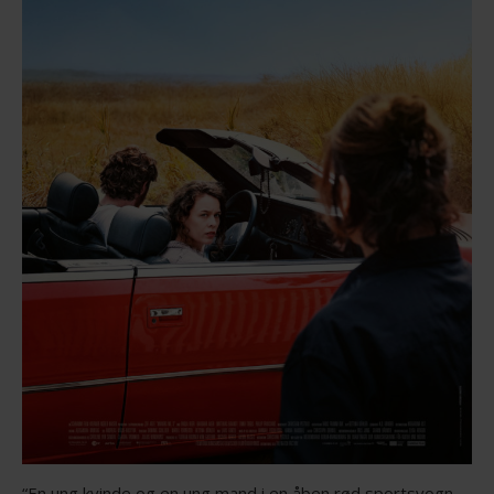
“En ung kvinde og en ung mand i en åben rød sportsvogn.