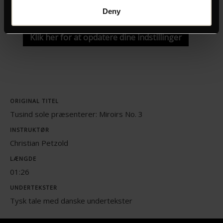
video.
Deny
Klik her for at opdatere dine indstillinger
ORIGINAL TITEL
Tusind sole præsenterer: Miroirs No. 3
INSTRUKTØR
Christian Petzold
LÆNGDE
01:26
UNDERTEKSTER
Tysk tale med danske undertekster