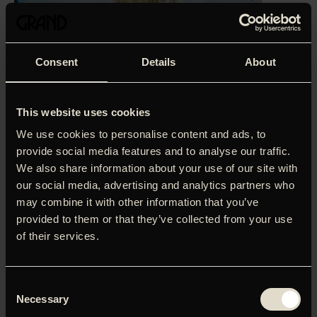
Consent
Details
About
This website uses cookies
We use cookies to personalise content and ads, to
provide social media features and to analyse our traffic.
We also share information about your use of our site with
our social media, advertising and analytics partners who
may combine it with other information that you’ve
provided to them or that they’ve collected from your use
Humor og melankoli flyder lydefrit sammen i den jazzede
of their services.
og gennemført berlinske slacker-beretning ‘Oh Boy’. Den
fåmælte Niko driver omkring i byen i stedet for at passe
det jurastudium, som hans far ellers betaler ham 1.000
Consent
euro om måneden for at følge. Altså indtil faderen erfarer,
Necessary
Selection
at Niko ligger på den helt lade side. Mens Niko funderer