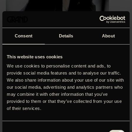
Consent
Details
About
This website uses cookies
We use cookies to personalise content and ads, to
provide social media features and to analyse our traffic.
We also share information about your use of our site with
our social media, advertising and analytics partners who
may combine it with other information that you’ve
provided to them or that they’ve collected from your use
Fabian Groys (Florian David Fitz) arbejder som journalist på
of their services.
et politisk nyhedsmagasin og har en god næse for politiske
skandaler. Sammen med praktikanten Nadja (Lilith
Stangenberg) er han ved at afdække en historie om
Consent
forsvarets tvivlsomme håndtering af krigsveteraner, da