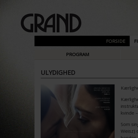
FORSIDE
F
PROGRAM
ULYDIGHED
Kærligh
Kærlighe
instrukt
kvinde –
Som sing
Weisz) d
hendes f