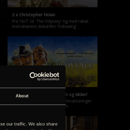
2 x Christopher Nolan
Fra 16/7: Se 'The Odyssey' og med rabat:
Instruktørens debutfilm 'Following'.
‘Kilden i Provence’ & ‘Manon og kilden’
About
De klassiske Marcel Pagnol-filmatiseringer
er tilbage i nyrestaureret form.
se our traffic. We also share