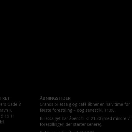
TRET
ÅBNINGSTIDER
gers Gade 8
Grands billetsalg og café åbner en halv time før
havn K
første forestilling – dog senest kl. 11.00.
15 16 11
Billetsalget har åbent til kl. 21.30 (med mindre vi
bil
forestillinger, der starter senere).