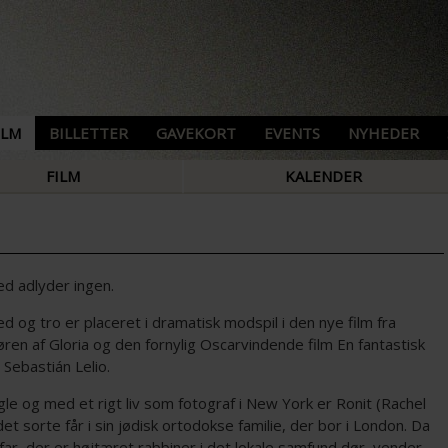
ILM
BILLETTER
GAVEKORT
EVENTS
NYHEDER
FILM
KALENDER
ed adlyder ingen.
d og tro er placeret i dramatisk modspil i den nye film fra
øren af Gloria og den fornylig Oscarvindende film En fantastisk
 Sebastián Lelio.
le og med et rigt liv som fotograf i New York er Ronit (Rachel
et sorte får i sin jødisk ortodokse familie, der bor i London. Da
ar, der er højtæret rabbiner i det lokale samfund dør, vender