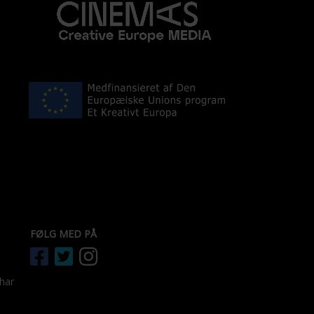
FØLG MED PÅ
 har