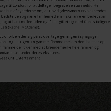
lbage til London, for at deltage i begravelsen uanmeldt. Her
kes hun af nyhederne om, at Dovid (Alessandro Nivola) hendes
re bedste ven og nære familiemedlem – skal arve embedet som
, og at han i mellemtiden også har giftet sig med Ronits tidligere
 Esti (Rachel McAdams).
vid forbereder sig på at overtage gerningen i synagogen,
onit og Esti igen. En gammel flamme mellem dem blusser op
en flamme der truer med at brændemærke hele familien og
fundamentet under deres eksistens.
weet Chili Entertainment