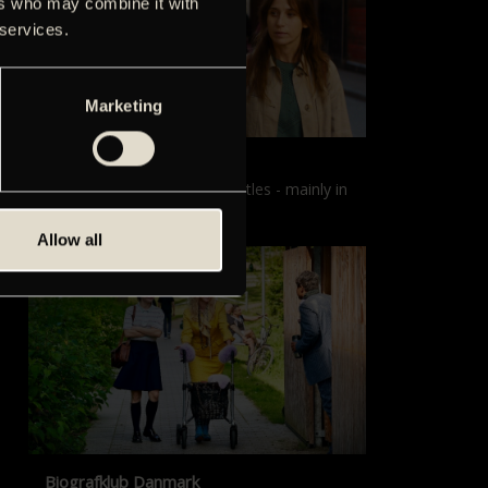
ers who may combine it with
 services.
Marketing
Films with English subtitles
Screenings with English subtitles - mainly in
our sister cinema, Gloria.
Allow all
Biografklub Danmark