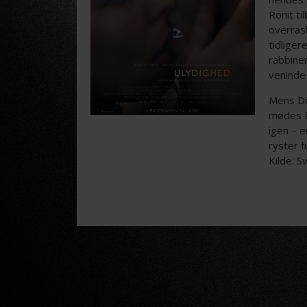
Ronit ti
overras
tidlige
rabbiner
veninde
Mens Do
mødes R
igen – 
ryster 
Kilde: S