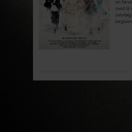
en farv
med til 
selvfølg
begiven