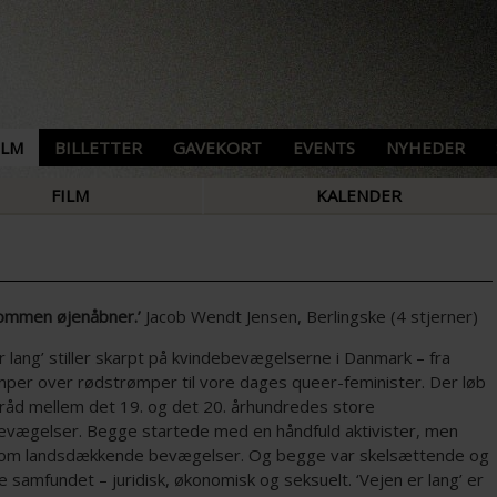
ILM
BILLETTER
GAVEKORT
EVENTS
NYHEDER
FILM
KALENDER
kommen øjenåbner.’
Jacob Wendt Jensen, Berlingske (4 stjerner)
r lang’ stiller skarpt på kvindebevægelserne i Danmark – fra
mper over rødstrømper til vore dages queer-feminister. Der løb
tråd mellem det 19. og det 20. århundredes store
evægelser. Begge startede med en håndfuld aktivister, men
om landsdækkende bevægelser. Og begge var skelsættende og
samfundet – juridisk, økonomisk og seksuelt. ‘Vejen er lang’ er