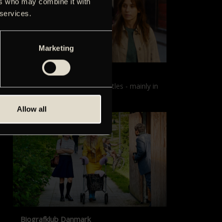
ers who may combine it with
 services.
Marketing
Films with English subtitles
Screenings with English subtitles - mainly in
our sister cinema, Gloria.
Allow all
Biografklub Danmark