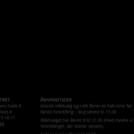
TRET
ÅBNINGSTIDER
gers Gade 8
Grands billetsalg og café åbner en halv time før
havn K
første forestilling – dog senest kl. 11.00.
15 16 11
Billetsalget har åbent til kl. 21.30 (med mindre vi
bil
forestillinger, der starter senere).