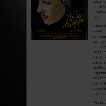
César-v
anerken
ultrakon
helt”.
Filmen 
ebber u
soldate
på slag
sammen
Begge o
sjælen,
slikker 
og Édou
stigend
Begge d
om retf
svindel
sætte l
”Vi ses 