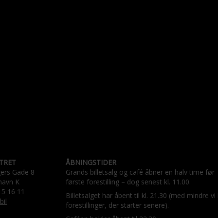
TRET
ÅBNINGSTIDER
gers Gade 8
Grands billetsalg og café åbner en halv time før
havn K
første forestilling – dog senest kl. 11.00.
15 16 11
Billetsalget har åbent til kl. 21.30 (med mindre vi
bil
forestillinger, der starter senere).