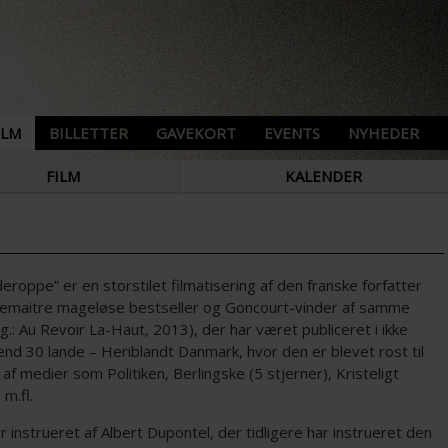
ILM
BILLETTER
GAVEKORT
EVENTS
NYHEDER
FILM
KALENDER
deroppe” er en storstilet filmatisering af den franske forfatter
Lemaitre mageløse bestseller og Goncourt-vinder af samme
g.: Au Revoir La-Haut, 2013), der har været publiceret i ikke
nd 30 lande – Heriblandt Danmark, hvor den er blevet rost til
af medier som Politiken, Berlingske (5 stjerner), Kristeligt
m.fl.
r instrueret af Albert Dupontel, der tidligere har instrueret den