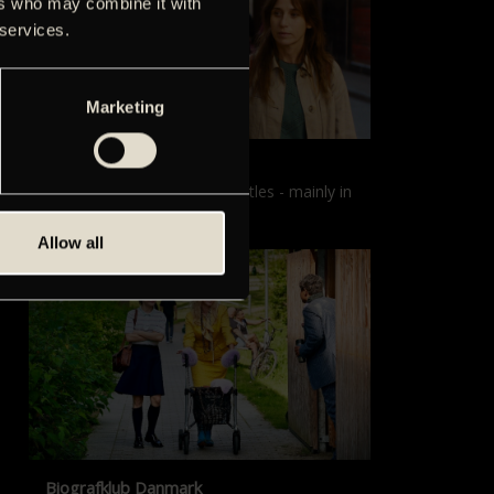
ers who may combine it with
 services.
Marketing
Films with English subtitles
Screenings with English subtitles - mainly in
our sister cinema, Gloria.
Allow all
Biografklub Danmark