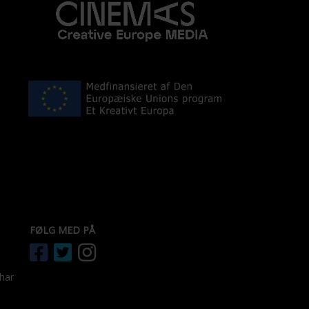
FØLG MED PÅ
 har