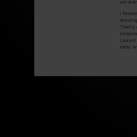
om drøm
I filmen
Arestru
Thierry
Dequenn
Laurent 
Kilde: 