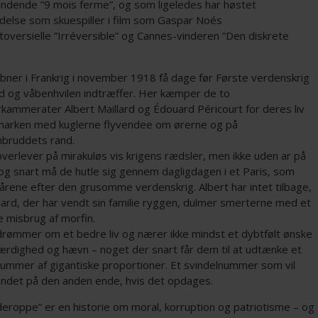
indende ”9 mois ferme”, og som ligeledes har høstet
delse som skuespiller i film som Gaspar Noés
toversielle ”Irréversible” og Cannes-vinderen ”Den diskrete
åbner i Frankrig i november 1918 få dage før Første verdenskrig
d og våbenhvilen indtræffer. Her kæmper de to
rkammerater Albert Maillard og Édouard Péricourt for deres liv
marken med kuglerne flyvendee om ørerne og på
bruddets rand.
verlever på mirakuløs vis krigens rædsler, men ikke uden ar på
 og snart må de hutle sig gennem dagligdagen i et Paris, som
sårene efter den grusomme verdenskrig. Albert har intet tilbage,
ard, der har vendt sin familie ryggen, dulmer smerterne med et
e misbrug af morfin.
rømmer om et bedre liv og nærer ikke mindst et dybtfølt ønske
ærdighed og hævn – noget der snart får dem til at udtænke et
nummer af gigantiske proportioner. Et svindelnummer som vil
andet på den anden ende, hvis det opdages.
deroppe” er en historie om moral, korruption og patriotisme – og