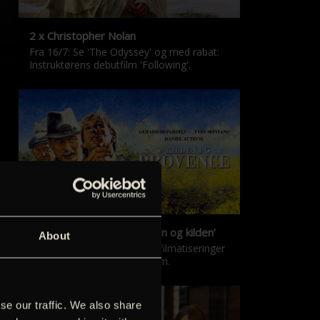
2 x Christopher Nolan
Fra 16/7: Se 'The Odyssey' og med rabat:
Instruktørens debutfilm 'Following'.
‘Kilden i Provence’ & ‘Manon og kilden’
About
De klassiske Marcel Pagnol-filmatiseringer
er tilbage i nyrestaureret form.
se our traffic. We also share