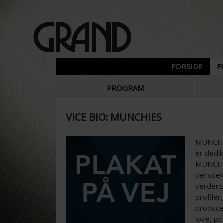
FORSIDE
F
PROGRAM
VICE BIO: MUNCHIES
MUNCHIE
er dedik
MUNCHIE
perspekt
verdens
profile
produce
love, po