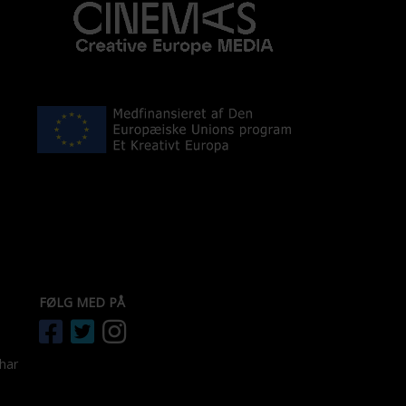
FØLG MED PÅ
 har