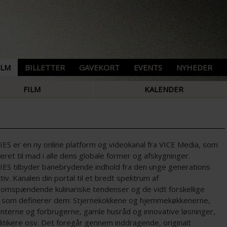
ILM
BILLETTER
GAVEKORT
EVENTS
NYHEDER
FILM
KALENDER
S er en ny online platform og videokanal fra VICE Media, som
eret til mad i alle dens globale former og afskygninger.
S tilbyder banebrydende indhold fra den unge generations
iv. Kanalen din portal til et bredt spektrum af
omspændende kulinariske tendenser og de vidt forskellige
r, som definerer dem: Stjernekokkene og hjemmekøkkenerne,
nterne og forbrugerne, gamle husråd og innovative løsninger,
litikere osv. Det foregår gennem inddragende, originalt