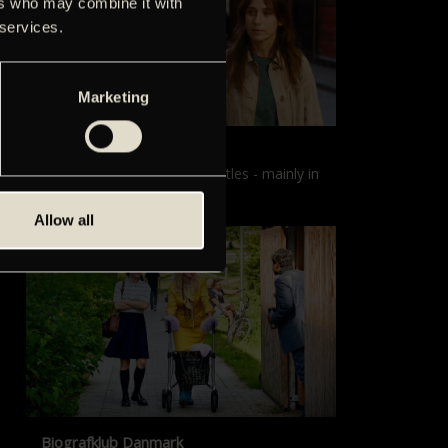
ers who may combine it with
 services.
Marketing
Films with English subtitles
Screenings with English subtitles - mainly in
our sister cinema, Gloria.
Allow all
Biografklub Danmark