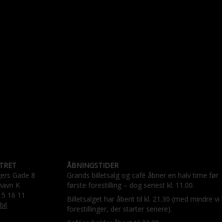
TRET
ÅBNINGSTIDER
gers Gade 8
Grands billetsalg og café åbner en halv time før
havn K
første forestilling – dog senest kl. 11.00.
15 16 11
Billetsalget har åbent til kl. 21.30 (med mindre vi
bil
forestillinger, der starter senere).