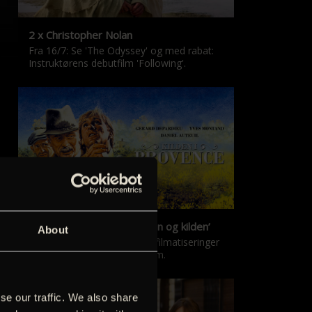
2 x Christopher Nolan
Fra 16/7: Se 'The Odyssey' og med rabat:
Instruktørens debutfilm 'Following'.
‘Kilden i Provence’ & ‘Manon og kilden’
About
De klassiske Marcel Pagnol-filmatiseringer
er tilbage i nyrestaureret form.
se our traffic. We also share