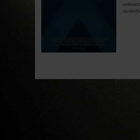
videoind
opskrift