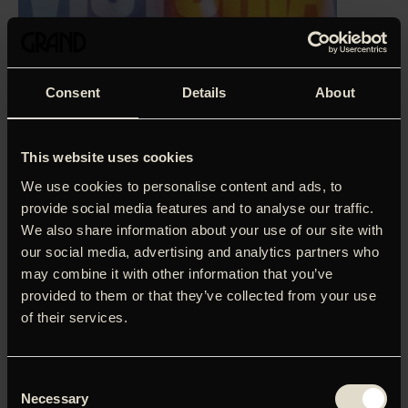
Consent
Details
About
This website uses cookies
We use cookies to personalise content and ads, to
provide social media features and to analyse our traffic.
We also share information about your use of our site with
our social media, advertising and analytics partners who
may combine it with other information that you’ve
‘Tager pusten fra dig.’
Jacob Ørsted, Ekstra Bladet (5
provided to them or that they’ve collected from your use
stjerner)
of their services.
’Den bedste tyske film i to årtier.’ Sådan skrev Die Welt, da
’Victoria’, havde premiere på Berlinalen i år. Filmen handler
Consent
om den spanske pige Victoria, der bor i Berlin. Uden for en
Necessary
Selection
natklub møder hun fire mænd, som hun pjatter og flirter