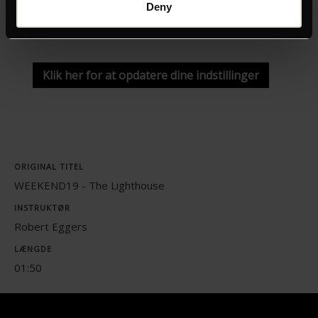
Deny
Du skal tillade marketing-cookies for at kunne se denne
video.
Klik her for at opdatere dine indstillinger
ORIGINAL TITEL
WEEKEND19 - The Lighthouse
INSTRUKTØR
Robert Eggers
LÆNGDE
01:50