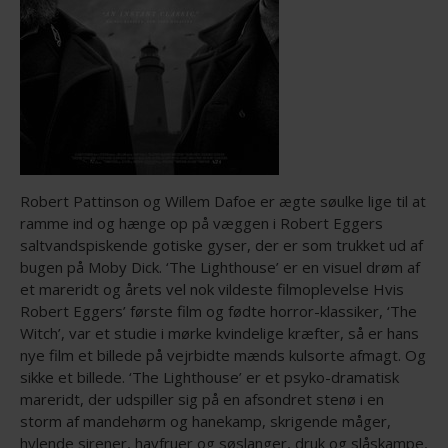
Robert Pattinson og Willem Dafoe er ægte søulke lige til at
ramme ind og hænge op på væggen i Robert Eggers
saltvandspiskende gotiske gyser, der er som trukket ud af
bugen på Moby Dick. ‘The Lighthouse’ er en visuel drøm af
et mareridt og årets vel nok vildeste filmoplevelse Hvis
Robert Eggers’ første film og fødte horror-klassiker, ‘The
Witch’, var et studie i mørke kvindelige kræfter, så er hans
nye film et billede på vejrbidte mænds kulsorte afmagt. Og
sikke et billede. ‘The Lighthouse’ er et psyko-dramatisk
mareridt, der udspiller sig på en afsondret stenø i en
storm af mandehørm og hanekamp, skrigende måger,
hylende sirener, havfruer og søslanger, druk og slåskampe,