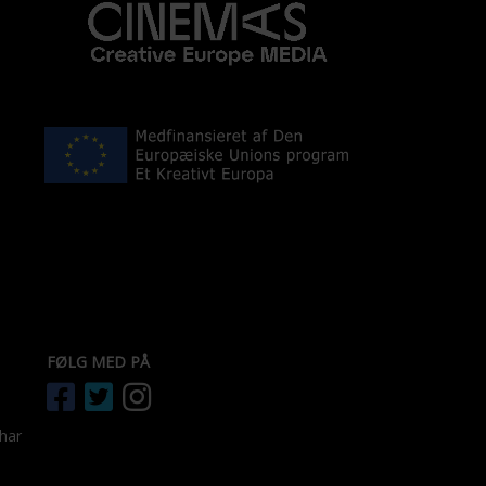
FØLG MED PÅ
 har