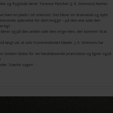
dte og frygtede lærer Terence Fletcher (J. K. Simmons) henter
ive ham en plads i sit orkester. Det bliver en dramatisk og dybt
rmerende oplevelse for dem begge – på den ene side den
ertigt
lærer og på den anden side den ivrige elev, der kommer til at
 så langt ud, at selv trommeskindet bløder. J. K. Simmons har
en Golden Globe for sin hæsblæsende præstation og ligner også
r
nder. Stærke sager!