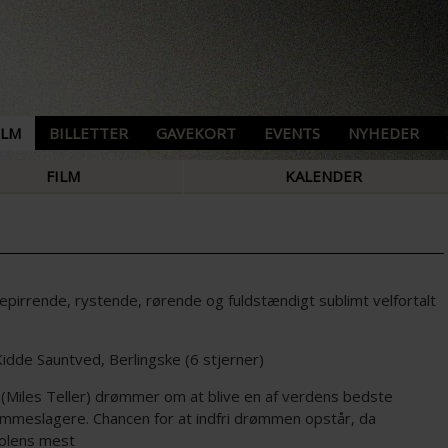
ILM
BILLETTER
GAVEKORT
EVENTS
NYHEDER
FILM
KALENDER
e­pirrende, rystende, rørende og fuldstændigt sublimt velfortalt
idde Sauntved, Berlingske (6 stjerner)
(Miles Teller) drømmer om at blive en af verdens bedste
ommeslagere. Chancen for at indfri drømmen opstår, da
olens mest