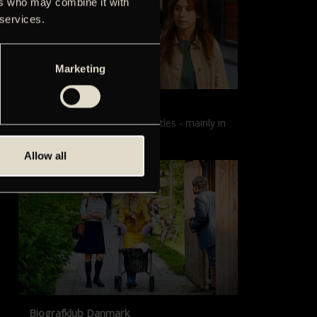
ers who may combine it with
 services.
Marketing
Films with English subtitles
Screenings with English subtitles - mainly in
our sister cinema, Gloria.
Allow all
Biografklub Danmark