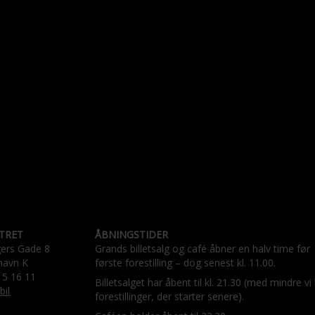
TRET
ÅBNINGSTIDER
gers Gade 8
Grands billetsalg og café åbner en halv time før
havn K
første forestilling – dog senest kl. 11.00.
15 16 11
Billetsalget har åbent til kl. 21.30 (med mindre vi
bil
forestillinger, der starter senere).