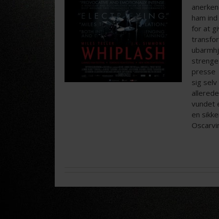
anerken
ham ind
for at g
transfo
ubarmhj
strenge 
presse
sig selv
allerede
vundet 
en sikke
Oscarvi