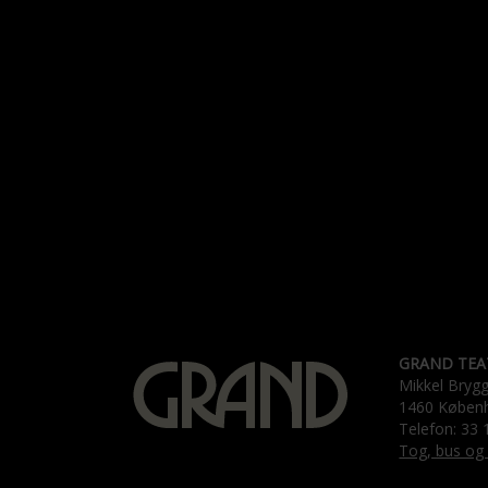
GRAND TEA
Mikkel Bryg
1460 Køben
Telefon: 33 
Tog, bus og 