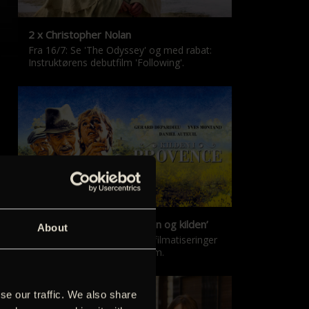
2 x Christopher Nolan
Fra 16/7: Se 'The Odyssey' og med rabat:
Instruktørens debutfilm 'Following'.
‘Kilden i Provence’ & ‘Manon og kilden’
About
De klassiske Marcel Pagnol-filmatiseringer
er tilbage i nyrestaureret form.
se our traffic. We also share