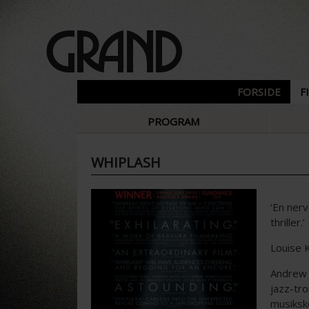
FORSIDE
F
PROGRAM
WHIPLASH
‘En nerv
thriller.’
Louise K
Andrew 
jazz-tr
musiksk