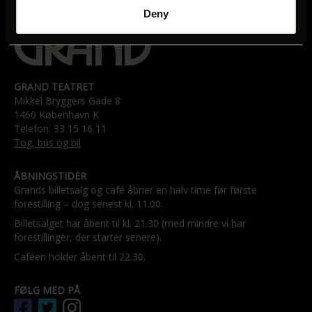
Deny
GRAND TEATRET
Mikkel Bryggers Gade 8
1460 København K
Telefon: 33 15 16 11
Tog, bus og bil
ÅBNINGSTIDER
Grands billetsalg og café åbner en halv time før første
forestilling – dog senest kl. 11.00.
Billetsalget har åbent til kl. 21.30 (med mindre vi har
forestillinger, der starter senere).
Caféen holder åbent til 22.30.
FØLG MED PÅ