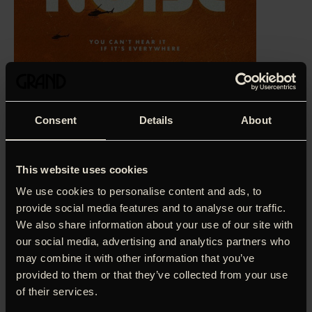
Consent
Details
About
This website uses cookies
We use cookies to personalise content and ads, to
provide social media features and to analyse our traffic.
We also share information about your use of our site with
‘En visuelt farverig, dialogstærk og morsom film.’
Ralf
our social media, advertising and analytics partners who
Christensen, Information
may combine it with other information that you’ve
provided to them or that they’ve collected from your use
‘Hvid støj’, der på én gang er morsom og gruopvækkende,
of their services.
lyrisk og absurd, ordinær og apokalyptisk, dramatiserer en
moderne amerikansk families forsøg på at a komme