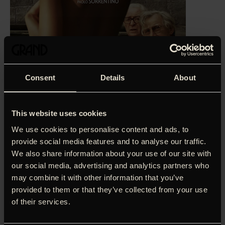
Consent
Details
About
This website uses cookies
We use cookies to personalise content and ads, to
provide social media features and to analyse our traffic.
‘En film, der giver dig ungdommen tilbage.’
Per Juul Carlsen,
We also share information about your use of our site with
DR Filmland (5 stjerner)
our social media, advertising and analytics partners who
Paolo Sorrentino hjemtog en Oscar for sit
may combine it with other information that you’ve
gennemmusikalske
provided to them or that they’ve collected from your use
og filmisk overvældende velgjorte og snurrige mesterværk
of their services.
’Den store skønhed’.
Nu er han tilbage med ’Youth’, hvor
Michael Caine, Harvey