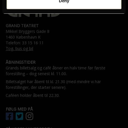
Deny
GRAND TEATRET
Mikkel Bryggers Gade 8
1460 København K
Telefon: 33 15 16 11
Tog, bus og bil
ÅBNINGSTIDER
Grands billetsalg og café åbner en halv time før første
forestilling – dog senest kl. 11.00.
Billetsalget har åbent til kl. 21.30 (med mindre vi har
forestillinger, der starter senere).
Caféen holder åbent til 22.30.
FØLG MED PÅ