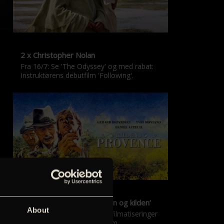
2 x Christopher Nolan
Fra 16/7: Se 'The Odyssey' og med rabat:
Instruktørens debutfilm 'Following'.
‘Kilden i Provence’ & ‘Manon og kilden’
About
De klassiske Marcel Pagnol-filmatiseringer
er tilbage i nyrestaureret form.