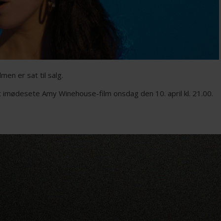
men er sat til salg.
kt imødesete Amy Winehouse-film onsdag den 10. april kl. 21.00.