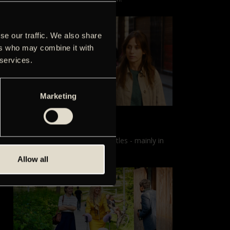
se our traffic. We also share
ers who may combine it with
 services.
Marketing
Films with English subtitles
Screenings with English subtitles - mainly in
our sister cinema, Gloria.
Allow all