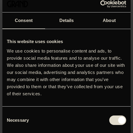
Søndag den 20/9: Se ‘Tysktime’ før alle andre – og mød
Sonja Richter.
Consent
Details
About
I anledning af Det dansk-tyske kulturelle venskabsår byder
Goethe-Institut Dänemark, Den Tyske Ambassade,
Nabolandskanalerne og Tyske Filmdage på et eksklusivt
This website uses cookies
smugkig på filmatiseringen af Siegfried Lenz’ klassiker
We use cookies to personalise content and ads, to
‘
Tysktime
‘ – efterfulgt af en lille filmsnak med Steen Bille og
provide social media features and to analyse our traffic.
skuespiller Sonja Richer, som medvirker i filmen.
We also share information about your use of our site with
Arrangementet er en del af Golden Days-festivalen.
our social media, advertising and analytics partners who
may combine it with other information that you’ve
DEUTSCHSTUNDE (
TYSKTIME
) AF CHRISTIAN
provided to them or that they’ve collected from your use
SCHWOCHOW
of their services.
Søndag 20. september kl. 19.00
Siegfried Lenz’ klassiker Tysktime er kongenialt
filmatiseret af Christian Schwochow – i forjættende smukke
Consent
billeder, med Sonja Richter på rollelisten og delvist optaget
Necessary
ved det danske vadehav. Vi starter lige efter Anden
Selection
Verdenskrig, hvor den unge Siggi Jepsen er sendt til en