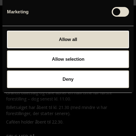
Marketing
Allow all
GRAND TEATRET
Mikkel Bryggers Gade 8
Allow selection
1460 København K
Telefon: 33 15 16 11
Tog, bus og bil
Deny
ÅBNINGSTIDER
Grands billetsalg og café åbner en halv time før første
forestilling – dog senest kl. 11.00.
Billetsalget har åbent til kl. 21.30 (med mindre vi har
forestillinger, der starter senere).
Caféen holder åbent til 22.30.