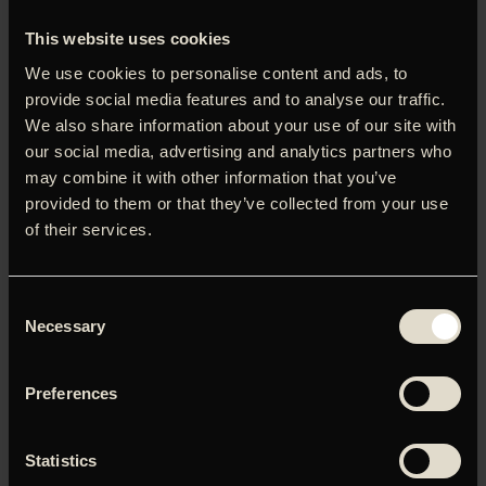
dokumentar- og koncertfilm.
This website uses cookies
‘
The Doors: Break On Thru – A Celebration Of Ray
We use cookies to personalise content and ads, to
Manzarek
’ vises onsdag den 12. februar kl. 21.30. Kun 1
provide social media features and to analyse our traffic.
visning. Køb billetter
her
.
We also share information about your use of our site with
Kort om filmen:
our social media, advertising and analytics partners who
‘The Doors: Break On Thru – A Celebration Of Ray
may combine it with other information that you’ve
Manzarek’ er en hybrid mellem koncert- og
provided to them or that they’ve collected from your use
dokumentarfilm. Afsættet er en hyldestkoncert for Ray
of their services.
Manzarek i 2016, hvor de overlevende medlemmer af ‘The
Doors’, John Densmore og Robby Krieger, optrådte i Los
Angeles på hvad der ville have været Manzareks
Consent
fødselsdag. Sætlisten omfatter masser af gamle Doors-
Necessary
Selection
klassikere fulgt til dørs af et sandt who-is-who af
gæstemusikere, inklusive medlemmer af The Foo Fighters,
X, Stone Temple Pilots, Jane’s Addiction,Paul McCartney’s
Preferences
Band, Gov’t Mule med flere. Filmen indeholder også
sjældne arkivoptagelser med bandet, samtaler mellem Jim
Morrison og Ray Manzarek og meget mere.
Statistics