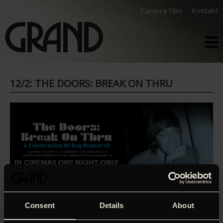
Camera Film
Kontakt
12/2: THE DOORS: BREAK ON THRU
Consent
Details
About
De tilbageværende medlemmer hylder Ray Manzarek i