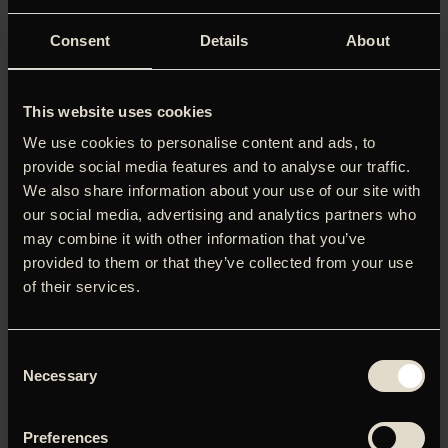
Snigpremiere med indledning ved Filmnørdens hjørne.
Consent
Details
About
Gør dig klar til et kosmisk eventyr af symmetriske
dimensioner!
This website uses cookies
Tag med til snigpremiere på Wes Andersons kommende
film ‘Asteroid City’, hvis du er klar til endnu et besøg i
We use cookies to personalise content and ads, to
Andersons finurlige og omhyggeligt detaljerede
provide social media features and to analyse our traffic.
filmverden.
We also share information about your use of our site with
our social media, advertising and analytics partners who
Amerikansk film store filmfabulants nyeste film foregår i
1950’erne i en fiktiv, amerikansk ørkenby, hvor et Junior
may combine it with other information that you’ve
Stargazer-arrangement løber af stablen. Her mødes
provided to them or that they’ve collected from your use
studerende og forældre fra hele USA for at knytte
of their services.
fællesskaber og deltage i videnskabelige konkurrencer.
Men det hele bliver på dramatisk vis afbrudt af
begivenheder, der får konsekvenser for hele verden. Wes
Consent
Anderson (The Grand Budapest Hotel, Moonrise Kingdom)
Necessary
Selection
har atter samlet en stjernespækket cast bestående af
nogle af tidens største skuespillere, heriblandt navne som
Tom Hanks, Scarlett Johansson, Willem Dafoe, Tilda
Preferences