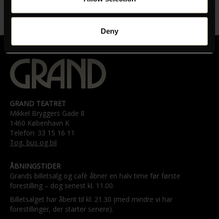
Deny
GRAND TEATRET
Mikkel Bryggers Gade 8
1460 København K
Telefon: 33 15 16 11
Tog, bus og bil
ÅBNINGSTIDER
Grands billetsalg og café åbner en halv time før første
forestilling – dog senest kl. 11.00.
Billetsalget har åbent til kl. 21.30 (med mindre vi har
forestillinger, der starter senere).