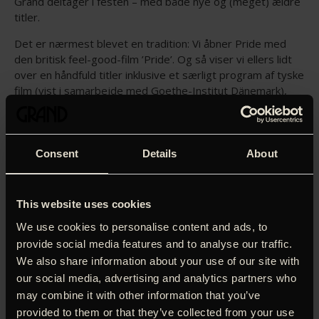
Grand deltager i festen – med både nye og (meget) ældre
titler.
Det er nærmest blevet en tradition: Vi åbner Pride med
den britisk feel-good-film ’Pride’. Og så viser vi ellers lidt
over en håndfuld titler inklusive et særligt program af tyske
film (vist i samarbejde med Goethe-Institut Dänemark),
der allerede for hundrede år siden arbejdede med
LGBTQ+-temaer!
Programmet bliver som følger:
Consent
Details
About
Søndag d. 13. August kl. 19:00: ’
Pride
’
Britisk komedie om at nedkæmpe fordomme og ramme
This website uses cookies
fælles fodslag.
We use cookies to personalise content and ads, to
Mandag d. 14. august kl. 19.00: ’
Mädchen in Uniform
’ (1931)
provide social media features and to analyse our traffic.
Verdens første lesbiske film – udspillet på en kostskole for
We also share information about your use of our site with
piger.
our social media, advertising and analytics partners who
Mandag d. 14. august kl. 21.00: ‘
Beyond the Reel
‘
may combine it with other information that you’ve
Kortfilms-program fra MIX Copenhagen.
provided to them or that they’ve collected from your use