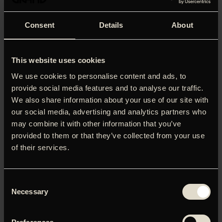
Eksklusiv teaterforestilling med Ralph Fiennes og Indira
Varma.
Consent
Details
About
‘A full-voltage, visceral Macbeth. Ralph Fiennes is pure
poetry.’ (Daily Telegraph)
This website uses cookies
(Gen)oplev Shakespeares gribende fortælling om
We use cookies to personalise content and ads, to
grådighed, mord, bedrag og overtro – og et par, der har
provide social media features and to analyse our traffic.
blod på hænderne og er korrumperet af ubønhørligt
We also share information about your use of our site with
magtbegær. Ralph Fiennes og Indira Varma spiller
our social media, advertising and analytics partners who
hovedrollerne i William Shakespeares ‘
Macbeth
‘, instrueret
may combine it with other information that you’ve
og nyfortolket af Simon Godwin med scenografi og
kostumedesign af Frankie Bradshaw.
provided to them or that they’ve collected from your use
of their services.
Vi har startet forslaget til to eksklusive visninger af stykket
(optaget live i London):
Consent
Torsdag den 2. maj kl. 18.30
Necessary
Selection
Søndag den 5. maj kl. 16.30
Køb billet
her
.