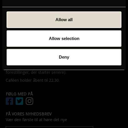
GRAND TEATRET
Mikkel Bryggers Gade 8
Allow all
1460 København K
Telefon: 33 15 16 11
Tog, bus og bil
Allow selection
ÅBNINGSTIDER
Grands billetsalg og café åbner en halv time før første
Deny
forestilling – dog senest kl. 11.00.
Billetsalget har åbent til kl. 21.30 (med mindre vi har
forestillinger, der starter senere).
Caféen holder åbent til 22.30.
FØLG MED PÅ
FÅ VORES NYHEDSBREV
Vær den første til at høre det nye