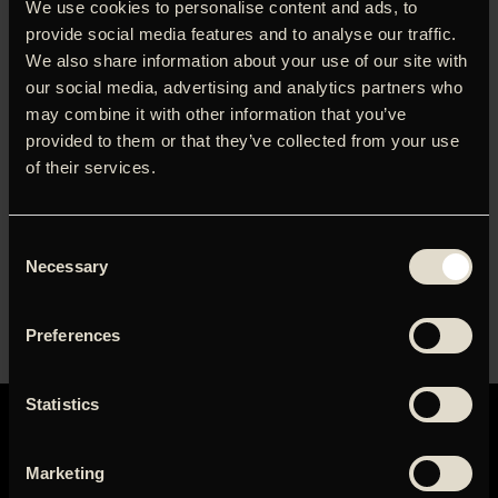
We use cookies to personalise content and ads, to
provide social media features and to analyse our traffic.
‘Min evige sommer’ efterfulgt af talk med Naja Marie Aidt
We also share information about your use of our site with
og Sylvia Le Fanu.
our social media, advertising and analytics partners who
Kom til særvisning af Sylvia Le Fanus ret så fremragende
may combine it with other information that you’ve
’
Min evige sommer
’.
provided to them or that they’ve collected from your use
of their services.
Efter filmen vil Sylvia og forfatter Naja Marie Aidt tale om
kunst og sorg med udgangspunkt i deres respektive
værker: ’Min evige sommer’ og ’Har døden taget noget fra
Consent
dig så giv det tilbage’.
Necessary
Selection
Samtalen modereres af Sophie Engberg Sonne.
Forsalget er startet. Køb billetter
her
.
Preferences
Statistics
Marketing