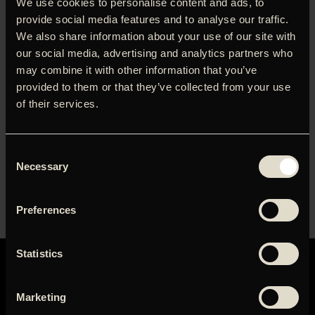
We use cookies to personalise content and ads, to
Oscar-optakt med morgen(filter)kaffe og Q&A med
provide social media features and to analyse our traffic.
filmenes skabere.
We also share information about your use of our site with
our social media, advertising and analytics partners who
Eksklusiv visning af Danmarks to Oscar-kandidater samt
may combine it with other information that you’ve
Q&A ved filmjournalist Ann Lind med instruktør Anders
provided to them or that they’ve collected from your use
Walther (‘Ivalu’) og filmklipper Michael Aaglund (‘A House
of their services.
Made of Splinters’).
Anders Walters ‘Ivalu’ er nomineret i kategorien for bedste
kortfilm, mens Simon Lereng Wilmonts ‘A House Made of
Consent
Splinters’ er nomineret til en Oscar i kategorien for bedste
Necessary
Selection
dokumentarfilm.
Der er gratis (filter)kaffe inden visningen. Køb billetter
her
.
Preferences
Statistics
Marketing