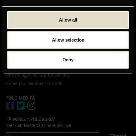
GRAND TEATRET
Mikkel Bryggers Gade 8
Allow all
1460 København K
Telefon: 33 15 16 11
Tog, bus og bil
Allow selection
ÅBNINGSTIDER
Grands billetsalg og café åbner en halv time før første
Deny
forestilling – dog senest kl. 11.00.
Billetsalget har åbent til kl. 21.30 (med mindre vi har
forestillinger, der starter senere).
Caféen holder åbent til 22.30.
FØLG MED PÅ
FÅ VORES NYHEDSBREV
Vær den første til at høre det nye