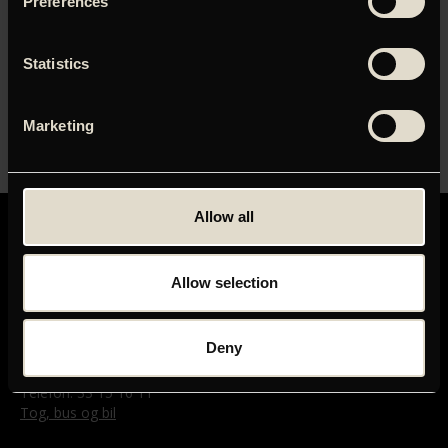
Preferences
Guldpalmevinder med geniale scener, man aldrig vil
glemme.’ Soundvenue (5 stjerner)
Statistics
‘Cannes-prisen til Ötslunds mesterværk er fuldt fortjent’.
Michael Lind, BT (5 stjerner)
Marketing
Læs mere, se trailer og køb/bestil billet
her
.
Allow all
Allow selection
GRAND TEATRET
Deny
Mikkel Bryggers Gade 8
1460 København K
Telefon: 33 15 16 11
Tog, bus og bil