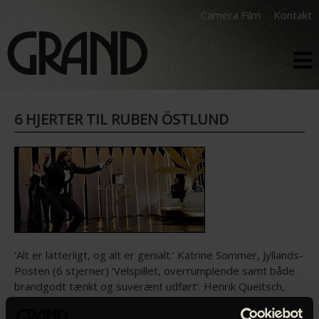
Camera Film
Kontakt
6 HJERTER TIL RUBEN ÖSTLUND
‘Alt er latterligt, og alt er genialt.’ Katrine Sommer, Jyllands-
Posten (6 stjerner) ‘Velspillet, overrumplende samt både
brandgodt tænkt og suverænt udført’. Henrik Queitsch,
Ekstra Bladet (5 stjerner) ‘Både gal og temmelig genial.’
Louise Kidde, Berlingske (5 stjerner) ‘En vidunderlig