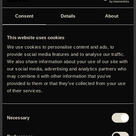
kærlighedserklæring til menneskenes latterlige forsøg på
Consent
Details
About
‘Alt er latterligt, og alt er genialt.’ Katrine Sommer, Jyllands-
Posten (6 stjerner)
‘Velspillet, overrumplende samt både brandgodt tænkt og
This website uses cookies
suverænt udført’. Henrik Queitsch, Ekstra Bladet (5
We use cookies to personalise content and ads, to
stjerner)
provide social media features and to analyse our traffic.
‘Både gal og temmelig genial.’ Louise Kidde, Berlingske (5
We also share information about your use of our site with
stjerner)
our social media, advertising and analytics partners who
may combine it with other information that you’ve
‘En vidunderlig kærlighedserklæring til menneskenes
provided to them or that they’ve collected from your use
latterlige forsøg på at civilisere sig selv sammen.’ Rune
Lykkeberg, Information
of their services.
‘Et sjældent eksempel på samtidig filmkunst, som virkelig
fremprovokerer en reaktion. Claes Bang er fantastisk.’ Bo
Consent
Green Jensen, Weekendavisen
Necessary
Selection
‘Årets bedste film… dybt original.’ Filmselskabet, DRK (6
stjerner)