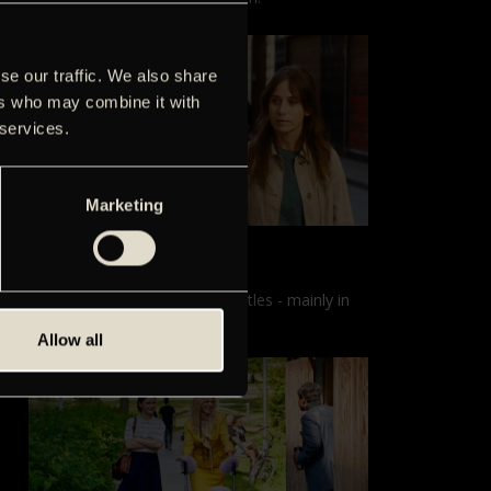
se our traffic. We also share
ers who may combine it with
 services.
Marketing
Films with English subtitles
Screenings with English subtitles - mainly in
our sister cinema, Gloria.
Allow all