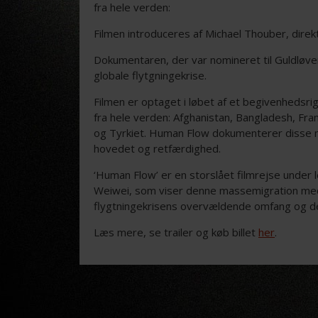
fra hele verden:
Filmen introduceres af Michael Thouber, direk
Dokumentaren, der var nomineret til Guldløven
globale flytgningekrise.
Filmen er optaget i løbet af et begivenheds
fra hele verden: Afghanistan, Bangladesh, Fran
og Tyrkiet. Human Flow dokumenterer disse m
hovedet og retfærdighed.
‘Human Flow’ er en storslået filmrejse under l
Weiwei, som viser denne massemigration med 
flygtningekrisens overvældende omfang og d
Læs mere, se trailer og køb billet
her
.