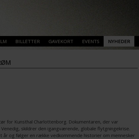
ILM
BILLETTER
GAVEKORT
EVENTS
NYHEDER
TRØM
ktør for Kunsthal Charlottenborg. Dokumentaren, der var
 i Venedig, skildrer den igangværende, globale flytgningekrise.
rigt år og følger en række vedkommende historier om mennesker