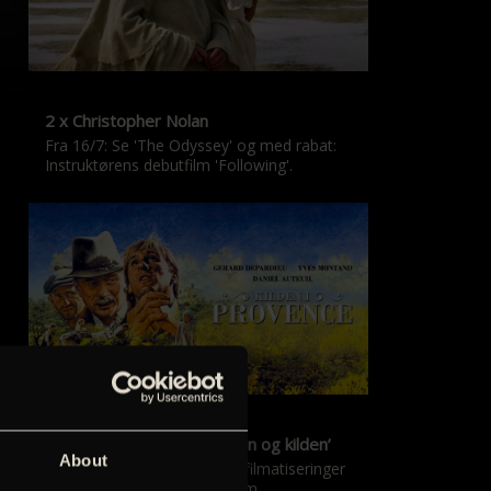
2 x Christopher Nolan
Fra 16/7: Se 'The Odyssey' og med rabat:
Instruktørens debutfilm 'Following'.
‘Kilden i Provence’ & ‘Manon og kilden’
About
De klassiske Marcel Pagnol-filmatiseringer
er tilbage i nyrestaureret form.