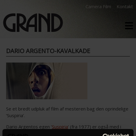
Camera Film
Kontakt
DARIO ARGENTO-KAVALKADE
Se et bredt udpluk af film af mesteren bag den oprindelige
‘Suspiria’.
Dario Argentos egen ‘
Suspiria
‘ (fra 1977) er også med i
serien (præsenteret i samarbejde med Filmnørdens