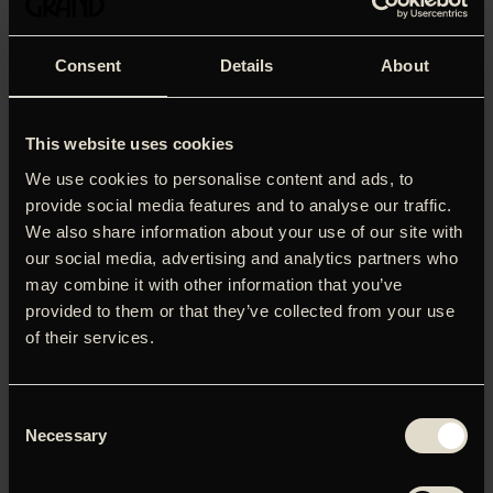
hjørne), som vi meget passende kan lade Guillermo del
Toro introducere:
Consent
Details
About
‘Dario Argento is the Coliseum of horror – a monument, a
landmark. His ability to fuse artistic integrity and
uncompromising terror will stand the test of time. A
This website uses cookies
personal God of mine.’
We use cookies to personalise content and ads, to
Program:
provide social media features and to analyse our traffic.
We also share information about your use of our site with
Søndag den 11. november kl. 19.00:
The Bird With the Crystal Plumage
(L’uccello dalle piume di
our social media, advertising and analytics partners who
cristallo) – 1970
may combine it with other information that you’ve
provided to them or that they’ve collected from your use
Søndag den 18. november kl. 19.00:
of their services.
Deep Red
(Profondo Rosso) – 1975
Søndag den 25. november kl. 19.00:
Suspiria
– 1977
Consent
Necessary
Selection
Søndag den 2. december kl. 19.00:
Tenebrae
(Tenebre) – 1982