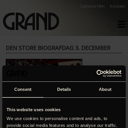
Camera Film
Kontakt
DEN STORE BIOGRAFDAG 3. DECEMBER
Consent
Details
About
Publikumssuccesen Den store biografdag er en årligt
tilbagevendende tradition. På denne dag kan alle
This website uses cookies
aldersgrupper se film i alle genrer til reduceret billetpris.
We use cookies to personalise content and ads, to
Bemærk at der kun er salg – ingen reservation. Bemærk
provide social media features and to analyse our traffic.
også, at vi åbner biografen fra morgenstunden med