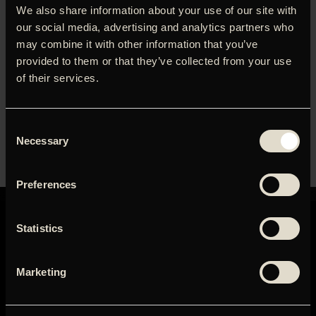
We also share information about your use of our site with
visninger fra kl. 09.30.
our social media, advertising and analytics partners who
Publikumssuccesen Den store biografdag er en årligt
may combine it with other information that you’ve
tilbagevendende tradition.
provided to them or that they’ve collected from your use
of their services.
På denne dag kan alle aldersgrupper se film i alle genrer til
reduceret billetpris. Bemærk at der kun er salg – ingen
reservation.
Consent
Bemærk også, at vi åbner biografen fra morgenstunden
Necessary
Selection
med visninger fra kl. 09.30.
Preferences
Statistics
Marketing
GRAND TEATRET
Mikkel Bryggers Gade 8
1460 København K