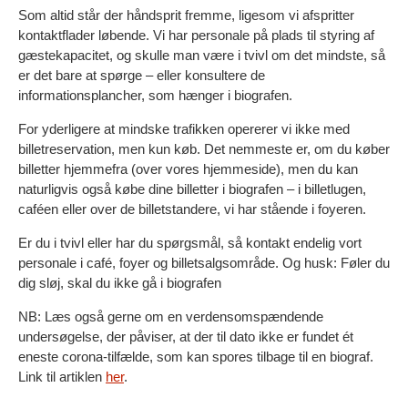
Som altid står der håndsprit fremme, ligesom vi afspritter
kontaktflader løbende. Vi har personale på plads til styring af
gæstekapacitet, og skulle man være i tvivl om det mindste, så
er det bare at spørge – eller konsultere de
informationsplancher, som hænger i biografen.
For yderligere at mindske trafikken opererer vi ikke med
billetreservation, men kun køb. Det nemmeste er, om du køber
billetter hjemmefra (over vores hjemmeside), men du kan
naturligvis også købe dine billetter i biografen – i billetlugen,
caféen eller over de billetstandere, vi har stående i foyeren.
Er du i tvivl eller har du spørgsmål, så kontakt endelig vort
personale i café, foyer og billetsalgsområde. Og husk: Føler du
dig sløj, skal du ikke gå i biografen
NB: Læs også gerne om en verdensomspændende
undersøgelse, der påviser, at der til dato ikke er fundet ét
eneste corona-tilfælde, som kan spores tilbage til en biograf.
Link til artiklen
her
.