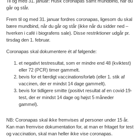
Til og med 31. januar: Husk coronapas samt mundbind, når du
går og står.
Frem til og med 31. januar fordres coronapas, ligesom du skal
bære mundbind, når du går og står (ikke når du sidder ned –
hverken i café i biografens sale). Disse restriktioner udgår pr.
tirsdag den 1. februar.
Coronapas skal dokumentere ét af følgende:
et negativt testresultat, som er mindre end 48 (kviktest)
eller 72 (PCR) timer gammelt.
bevis for et færdigt vaccinationsforløb (eller 1. stik af
vaccinen, der er mindst 14 dage gammelt).
bevis for tidligere smitte (positivt resultat af en covid-19-
test, der er mindst 14 dage og højst 5 måneder
gammel).
NB: Coronapas skal ikke fremvises af personer under 15 år.
Kan man fremvise dokumentation for, at man er fritaget for test
og vaccination, skal man heller ikke vise coronapas.