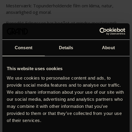
Mesterværk: Topunderholdende film om klima, natur,
ansvarlighed og moral.
Benedikt Erlingsson har begået et mindre mesterværk.
Bemærk at ‘
Kvinde på krigsstien
‘ er del af Biografklub
Danmark.
Anmeldernes skriver bl.a.:
Consent
Details
About
’Gennemført skøn film.’
Per Juul Carlsen, Filmselskabet DRK (6 stjerner)
This website uses cookies
’En klimakonfrontation fyldt med livgivende humor og
We use cookies to personalise content and ads, to
skønhed.’
provide social media features and to analyse our traffic.
Uffe Stormgaard, Cinemazone (6 stjerner)
We also share information about your use of our site with
’En livfuld, original og sjldent velskrevet folkekomedie af
our social media, advertising and analytics partners who
den slags, jeg kun kan ønske mig flere af.’
may combine it with other information that you’ve
Eini Carina, Politiken (5 hjerter)
provided to them or that they’ve collected from your use
of their services.
’En både rørende, morsom og ofte regulært spændende
fortælling om kvinden, der gik alene i krig mod hele verden.