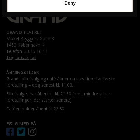
Deny
GRAND TEATRET
Mikkel Bryggers Gade 8
1460 København K
Telefon: 33 15 16 11
Tog, bus og bil
ÅBNINGSTIDER
Grands billetsalg og café åbner en halv time før første
forestilling – dog senest kl. 11.00.
Billetsalget har åbent til kl. 21.30 (med mindre vi har
forestillinger, der starter senere).
Caféen holder åbent til 22.30.
FØLG MED PÅ